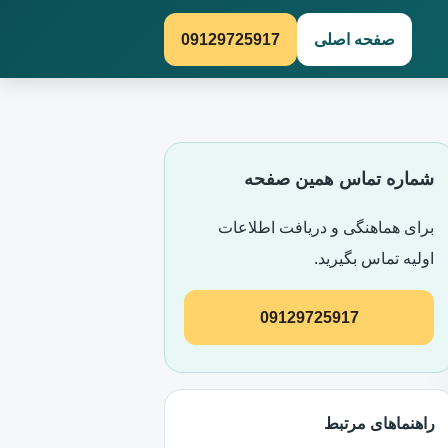
صفحه اصلی
09129725917
شماره تماس همین صفحه
برای هماهنگی و دریافت اطلاعات
اولیه تماس بگیرید.
09129725917
راهنماهای مرتبط