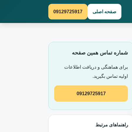
صفحه اصلی
09129725917
شماره تماس همین صفحه
برای هماهنگی و دریافت اطلاعات
اولیه تماس بگیرید.
09129725917
راهنماهای مرتبط