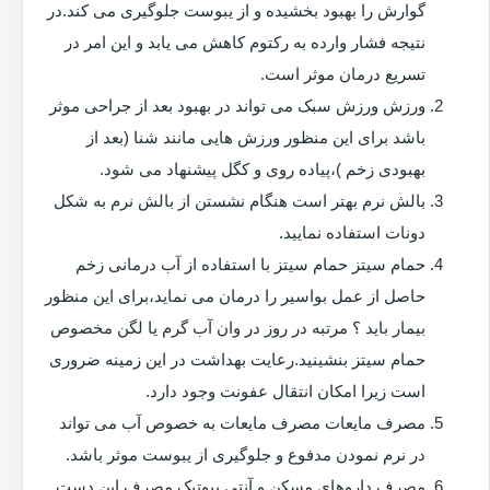
گوارش را بهبود بخشیده و از یبوست جلوگیری می کند.در
نتیجه فشار وارده به رکتوم کاهش می یابد و این امر در
تسریع درمان موثر است.
ورزش ورزش سبک می تواند در بهبود بعد از جراحی موثر
باشد برای این منظور ورزش هایی مانند شنا (بعد از
بهبودی زخم )،پیاده روی و کگل پیشنهاد می شود.
بالش نرم بهتر است هنگام نشستن از بالش نرم به شکل
دونات استفاده نمایید.
حمام سیتز حمام سیتز با استفاده از آب درمانی زخم
حاصل از عمل بواسیر را درمان می نماید،برای این منظور
بیمار باید ؟ مرتبه در روز در وان آب گرم یا لگن مخصوص
حمام سیتز بنشینید.رعایت بهداشت در این زمینه ضروری
است زیرا امکان انتقال عفونت وجود دارد.
مصرف مایعات مصرف مایعات به خصوص آب می تواند
در نرم نمودن مدفوع و جلوگیری از یبوست موثر باشد.
مصرف داروهای مسکن و آنتی بیوتیک مصرف این دست