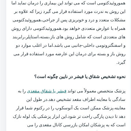
هموروئیدکتومی است که می تواند این بیماری را درمان نماید اما
این روش به ندرت مورد استفاده قرار می گیرد زیرا که علاوه بر
مشکلات متعدد و درد و خونریزی پس از جراحی،هموروئیدکتومی
همراه با عوارض متعددی خواهد بود.هموروئیدکتومی دارای روش
های متعددی است که شامل روش های باز،بسته،استاپلر،رابربند
و اسفنگتروتومی داخلی-جانبی می باشد.اما در اغلب موارد دو
روش باز و بسته برای درمان این عارضه مورد استفاده قرار می
گیرد.
نحوه تشخیص شقاق یا فیشر در نایین چگونه است؟
پزشک متخصص معمولاً می تواند
فیشر یا شقاق مقعدی
را به
سادگی با معاینه اطراف مقعد تشخیص دهد.در طول این
معاینه،پزشک ممکن است یک آنوسکوپ را در رکتوم شما قرار
دهد تا دیدن پارگی راحت تر شود.این ابزار پزشکی یک لوله نازک
است که به پزشکان امکان بازرسی کانال مقعدی را می