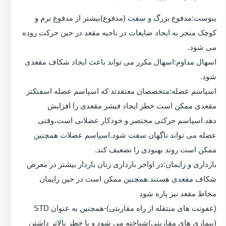
یبوست:مدفوع بزرگ و سفت (مدفوع)بیشتر از مدفوع نرم و
کوچک منجر به ایجاد ضایعات در ناحیه مقعد در حین حرکت روده
می شود.
اسهال مداوم:اسهال مکرر می تواند باعث ایجاد شکاف مقعدی
شود.
اسپاسم عضله:متخصصان معتقدند که اسپاسم عضله اسفنکتر
مقعدی ممکن است خطر ایجاد فیشر مقعدی را افزایش
دهد.اسپاسم حرکتی مختصر و خودکار عضلانی است،وقتی
عضله می تواند ناگهان سفت شود.اسپاسم عضلات همچنین
ممکن است روند بهبودی را تضعیف کند.
بارداری و زایمان:در اواخر بارداری زنان باردار بیشتر در معرض
شکاف مقعدی هستند.همچنین ممکن است در حین زایمان
مخاط مقعد نیز پاره شود
(عفونت های منتقله از راه مقاربتی)-همچنین به عنوان STD
(بیماری های مقاربتی)شناخته می شود و با خطر بالاتر داشتن