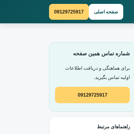
صفحه اصلی
09129725917
شماره تماس همین صفحه
برای هماهنگی و دریافت اطلاعات
اولیه تماس بگیرید.
09129725917
راهنماهای مرتبط