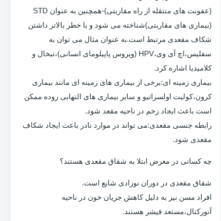
(عفونت های منتقله از راه مقاربتی)-همچنین به عنوان STD
(بیماری های مقاربتی)شناخته می شود و با خطر بالاتر داشتن
شکاف مقعدی مرتبط است.به عنوان مثال می توان به
سفلیس،اچ آی وی،HPV (ویروس پاپیلومای انسانی)،تبخال و
کلامیدیا اشاره کرد.
بیماری زمینه ای:برخی از بیماری های زمینه ای مانند بیماری
کرون،کولیت اولسراتیو و سایر بیماری های التهابی روده ممکن
است باعث ایجاد زخم در ناحیه مقعد شود.
رابطه جنسی مقعدی:می تواند در موارد نادر باعث ایجاد شکاف
مقعدی شود.
چه کسانی در معرض ابتلا به شقاق مقعدی هستند؟
شقاق مقعدی در دوران نوزادی شایع است.
افراد مسن نیز به دلیل کاهش جریان خون در ناحیه
آنورکتال،مستعد فیشر هستند.