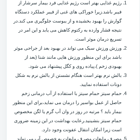
رژیم غذایی بهتر است رژیم غذایی فرد بیمار سرشار از
فیبر باشد.زیرا خوراکی های غنی از فیبر عملکرد دستگاه
گوارش را بهبود بخشیده و از یبوست جلوگیری می کند.در
نتیجه فشار وارده به رکتوم کاهش می یابد و این امر در
تسریع درمان موثر است.
ورزش ورزش سبک می تواند در بهبود بعد از جراحی موثر
باشد برای این منظور ورزش هایی مانند شنا (بعد از
بهبودی زخم )،پیاده روی و کگل پیشنهاد می شود.
بالش نرم بهتر است هنگام نشستن از بالش نرم به شکل
دونات استفاده نمایید.
حمام سیتز حمام سیتز با استفاده از آب درمانی زخم
حاصل از عمل بواسیر را درمان می نماید،برای این منظور
بیمار باید ؟ مرتبه در روز در وان آب گرم یا لگن مخصوص
حمام سیتز بنشینید.رعایت بهداشت در این زمینه ضروری
است زیرا امکان انتقال عفونت وجود دارد.
مصرف مایعات مصرف مایعات به خصوص آب می تواند