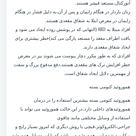
آنورکتال،مستعد فیشر هستند.
زنان باردار در هنگام زایمان و پس از آن،به دلیل فشار در هنگام
زایمان در معرض ابتلا به شقاق مقعدی هستند.
افراد مبتلا به IBD (التهابی که در پوشش روده ایجاد می شود و
بافت اطراف مقعد را مستعد پارگی می کند)خطر بیشتری برای
ایجاد شقاق مقعدی دارند.
افرادی که به طور مکرر دچار یبوست می شوند نیز در معرض
خطر افزایش ترک های مقعدی هستند.دفع مدفوع بزرگ و سفت
از مهمترین دلایل ایجاد شقاق است.
هموروئید کتومی بسته
هموروئید کتومی بسته بیشترین استفاده را در درمان
هموروئیدهای داخلی دارد،در این حالت هموروئید می تواند با
استفاده از وسایل مختلفی مانند چاقوی
جراحی،الکتروکوتر،قیچی یا روش دیگری که امروز بسیار رایج و
پرکاربرد شده لیزر هموروئید می باشد که با این وسایل هموروئید