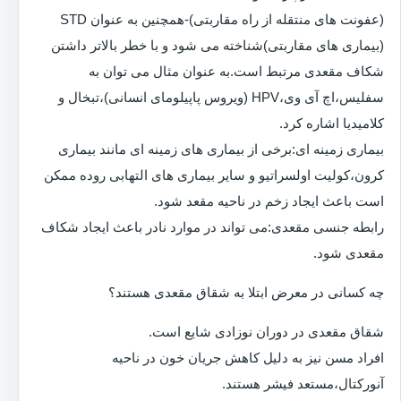
(عفونت های منتقله از راه مقاربتی)-همچنین به عنوان STD
(بیماری های مقاربتی)شناخته می شود و با خطر بالاتر داشتن
شکاف مقعدی مرتبط است.به عنوان مثال می توان به
سفلیس،اچ آی وی،HPV (ویروس پاپیلومای انسانی)،تبخال و
کلامیدیا اشاره کرد.
بیماری زمینه ای:برخی از بیماری های زمینه ای مانند بیماری
کرون،کولیت اولسراتیو و سایر بیماری های التهابی روده ممکن
است باعث ایجاد زخم در ناحیه مقعد شود.
رابطه جنسی مقعدی:می تواند در موارد نادر باعث ایجاد شکاف
مقعدی شود.
چه کسانی در معرض ابتلا به شقاق مقعدی هستند؟
شقاق مقعدی در دوران نوزادی شایع است.
افراد مسن نیز به دلیل کاهش جریان خون در ناحیه
آنورکتال،مستعد فیشر هستند.