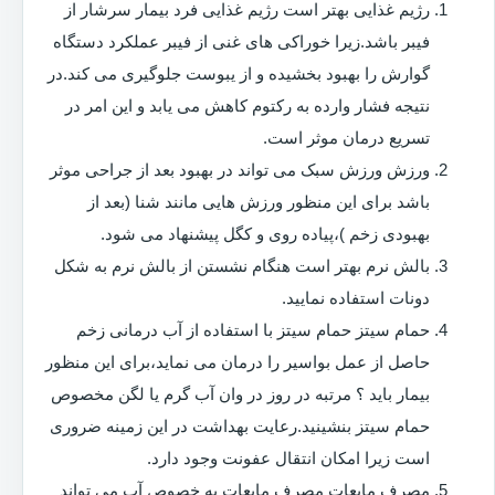
رژیم غذایی بهتر است رژیم غذایی فرد بیمار سرشار از
فیبر باشد.زیرا خوراکی های غنی از فیبر عملکرد دستگاه
گوارش را بهبود بخشیده و از یبوست جلوگیری می کند.در
نتیجه فشار وارده به رکتوم کاهش می یابد و این امر در
تسریع درمان موثر است.
ورزش ورزش سبک می تواند در بهبود بعد از جراحی موثر
باشد برای این منظور ورزش هایی مانند شنا (بعد از
بهبودی زخم )،پیاده روی و کگل پیشنهاد می شود.
بالش نرم بهتر است هنگام نشستن از بالش نرم به شکل
دونات استفاده نمایید.
حمام سیتز حمام سیتز با استفاده از آب درمانی زخم
حاصل از عمل بواسیر را درمان می نماید،برای این منظور
بیمار باید ؟ مرتبه در روز در وان آب گرم یا لگن مخصوص
حمام سیتز بنشینید.رعایت بهداشت در این زمینه ضروری
است زیرا امکان انتقال عفونت وجود دارد.
مصرف مایعات مصرف مایعات به خصوص آب می تواند