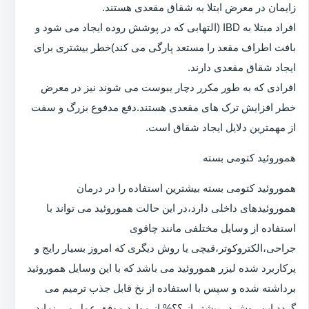
زایمان در معرض ابتلا به شقاق مقعدی هستند.
افراد مبتلا به IBD (التهابی که در پوشش روده ایجاد می شود و
بافت اطراف مقعد را مستعد پارگی می کند)خطر بیشتری برای
ایجاد شقاق مقعدی دارند.
افرادی که به طور مکرر دچار یبوست می شوند نیز در معرض
خطر افزایش ترک های مقعدی هستند.دفع مدفوع بزرگ و سفت
از مهمترین دلایل ایجاد شقاق است.
هموروئید کتومی بسته
هموروئید کتومی بسته بیشترین استفاده را در درمان
هموروئیدهای داخلی دارد،در این حالت هموروئید می تواند با
استفاده از وسایل مختلفی مانند چاقوی
جراحی،الکتروکوتر،قیچی یا روش دیگری که امروز بسیار رایج و
پرکاربرد شده لیزر هموروئید می باشد که با این وسایل هموروئید
برداشته شده و سپس با استفاده از نخ قابل جذب ترمیم می
گردد.این روش در بیشتر از ؟؟% از موارد موفق عمل می نماید.