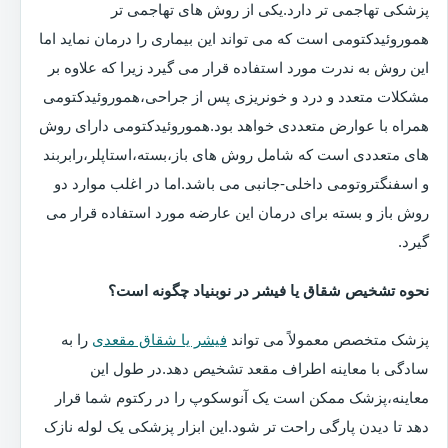
پزشکی تهاجمی تر دارد.یکی از روش های تهاجمی تر
هموروئیدکتومی است که می تواند این بیماری را درمان نماید اما
این روش به ندرت مورد استفاده قرار می گیرد زیرا که علاوه بر
مشکلات متعدد و درد و خونریزی پس از جراحی،هموروئیدکتومی
همراه با عوارض متعددی خواهد بود.هموروئیدکتومی دارای روش
های متعددی است که شامل روش های باز،بسته،استاپلر،رابربند
و اسفنگتروتومی داخلی-جانبی می باشد.اما در اغلب موارد دو
روش باز و بسته برای درمان این عارضه مورد استفاده قرار می
گیرد.
نحوه تشخیص شقاق یا فیشر در نوبنیاد چگونه است؟
پزشک متخصص معمولاً می تواند
فیشر یا شقاق مقعدی
را به
سادگی با معاینه اطراف مقعد تشخیص دهد.در طول این
معاینه،پزشک ممکن است یک آنوسکوپ را در رکتوم شما قرار
دهد تا دیدن پارگی راحت تر شود.این ابزار پزشکی یک لوله نازک