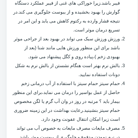
فیبر باشد.زیرا خوراکی های غنی از فیبر عملکرد دستگاه
گوارش را بهبود بخشیده و از یبوست جلوگیری می کند.در
نتیجه فشار وارده به رکتوم کاهش می یابد و این امر در
تسریع درمان موثر است.
ورزش ورزش سبک می تواند در بهبود بعد از جراحی موثر
باشد برای این منظور ورزش هایی مانند شنا (بعد از
بهبودی زخم )،پیاده روی و کگل پیشنهاد می شود.
بالش نرم بهتر است هنگام نشستن از بالش نرم به شکل
دونات استفاده نمایید.
حمام سیتز حمام سیتز با استفاده از آب درمانی زخم
حاصل از عمل بواسیر را درمان می نماید،برای این منظور
بیمار باید ؟ مرتبه در روز در وان آب گرم یا لگن مخصوص
حمام سیتز بنشینید.رعایت بهداشت در این زمینه ضروری
است زیرا امکان انتقال عفونت وجود دارد.
مصرف مایعات مصرف مایعات به خصوص آب می تواند
در نرم نمودن مدفوع و جلوگیری از یبوست موثر باشد.