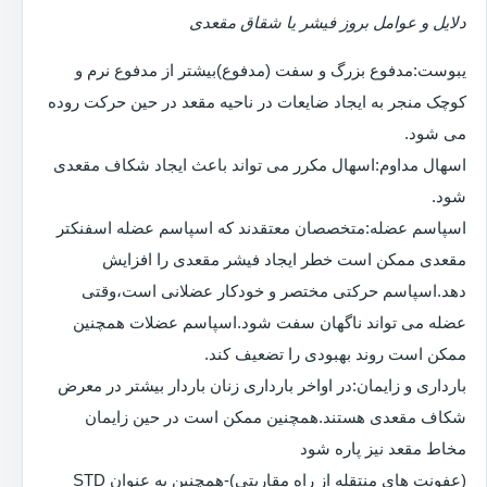
دلایل و عوامل بروز فیشر یا شقاق مقعدی
یبوست:مدفوع بزرگ و سفت (مدفوع)بیشتر از مدفوع نرم و
کوچک منجر به ایجاد ضایعات در ناحیه مقعد در حین حرکت روده
می شود.
اسهال مداوم:اسهال مکرر می تواند باعث ایجاد شکاف مقعدی
شود.
اسپاسم عضله:متخصصان معتقدند که اسپاسم عضله اسفنکتر
مقعدی ممکن است خطر ایجاد فیشر مقعدی را افزایش
دهد.اسپاسم حرکتی مختصر و خودکار عضلانی است،وقتی
عضله می تواند ناگهان سفت شود.اسپاسم عضلات همچنین
ممکن است روند بهبودی را تضعیف کند.
بارداری و زایمان:در اواخر بارداری زنان باردار بیشتر در معرض
شکاف مقعدی هستند.همچنین ممکن است در حین زایمان
مخاط مقعد نیز پاره شود
(عفونت های منتقله از راه مقاربتی)-همچنین به عنوان STD