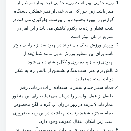
رژیم غذایی بهتر است رژیم غذایی فرد بیمار سرشار از
فیبر باشد.زیرا خوراکی های غنی از فیبر عملکرد دستگاه
گوارش را بهبود بخشیده و از یبوست جلوگیری می کند.در
نتیجه فشار وارده به رکتوم کاهش می یابد و این امر در
تسریع درمان موثر است.
ورزش ورزش سبک می تواند در بهبود بعد از جراحی موثر
باشد برای این منظور ورزش هایی مانند شنا (بعد از
بهبودی زخم )،پیاده روی و کگل پیشنهاد می شود.
بالش نرم بهتر است هنگام نشستن از بالش نرم به شکل
دونات استفاده نمایید.
حمام سیتز حمام سیتز با استفاده از آب درمانی زخم
حاصل از عمل بواسیر را درمان می نماید،برای این منظور
بیمار باید ؟ مرتبه در روز در وان آب گرم یا لگن مخصوص
حمام سیتز بنشینید.رعایت بهداشت در این زمینه ضروری
است زیرا امکان انتقال عفونت وجود دارد.
مصرف مایعات مصرف مایعات به خصوص آب می تواند