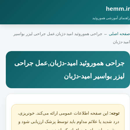
hemm.ir
راهنمای آموزشی هموروئید
صفحه اصلی
←
جراحی هموروئید امید-دژبان,عمل جراحی لیزر بواسیر
امید-دژبان
جراحی هموروئید امید-دژبان,عمل جراحی
لیزر بواسیر امید-دژبان
توجه:
این صفحه اطلاعات عمومی ارائه می‌کند. خونریزی،
درد شدید یا علائم مداوم باید توسط پزشک ارزیابی شود و
روش درمان برای همه افراد یکسان نیست.