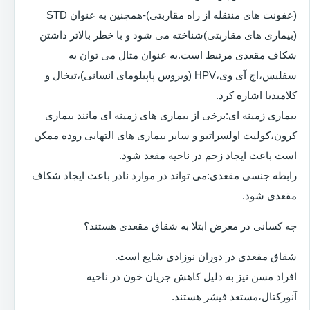
(عفونت های منتقله از راه مقاربتی)-همچنین به عنوان STD
(بیماری های مقاربتی)شناخته می شود و با خطر بالاتر داشتن
شکاف مقعدی مرتبط است.به عنوان مثال می توان به
سفلیس،اچ آی وی،HPV (ویروس پاپیلومای انسانی)،تبخال و
کلامیدیا اشاره کرد.
بیماری زمینه ای:برخی از بیماری های زمینه ای مانند بیماری
کرون،کولیت اولسراتیو و سایر بیماری های التهابی روده ممکن
است باعث ایجاد زخم در ناحیه مقعد شود.
رابطه جنسی مقعدی:می تواند در موارد نادر باعث ایجاد شکاف
مقعدی شود.
چه کسانی در معرض ابتلا به شقاق مقعدی هستند؟
شقاق مقعدی در دوران نوزادی شایع است.
افراد مسن نیز به دلیل کاهش جریان خون در ناحیه
آنورکتال،مستعد فیشر هستند.