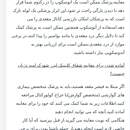
معاینه،پزشک ممکن است یک آنوسکوپ را در رکتوم شما قرار
دهد تا دیدن پارگی راحت تر شود.این ابزار پزشکی یک لوله نازک
است که به پزشکان امکان بازرسی کانال مقعدی را می
دهد.استفاده از آنوسکوپ همچنین ممکن است به پزشک کمک
کند تا دلایل دیگر درد مقعدی یا مانند بواسیر را پیدا کنند.در برخی
موارد از درد مقعدی،ممکن است برای ارزیابی بهتر به
آندوسکوپی نیاز داشته باشید.
آماده شدن برای معاینه شقاق کلینیک لیزر شهرک امید دژبان
چیست؟
اگر مبتلا به فیشر مقعد هستید،باید به پزشک متخصص بیماری
های گوارشی (متخصص گوارش)یا جراح کولورکتال مراجعه
کنید.اطلاعات زیر به شما کمک می کنند که خود را برای معاینه
آماده کنید.آنچه که می توانید انجام دهید
هنگامی که نوبت معاینه می گیرید،از قبل بپرسید که آیا کار
خاصی لازم است انجام دهید،از جمله ناشتا بودن برای برخی