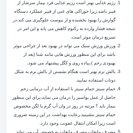
رژیم غذایی بهتر است رژیم غذایی فرد بیمار سرشار از
فیبر باشد.زیرا خوراکی های غنی از فیبر عملکرد دستگاه
گوارش را بهبود بخشیده و از یبوست جلوگیری می کند.در
نتیجه فشار وارده به رکتوم کاهش می یابد و این امر در
تسریع درمان موثر است.
ورزش ورزش سبک می تواند در بهبود بعد از جراحی موثر
باشد برای این منظور ورزش هایی مانند شنا (بعد از
بهبودی زخم )،پیاده روی و کگل پیشنهاد می شود.
بالش نرم بهتر است هنگام نشستن از بالش نرم به شکل
دونات استفاده نمایید.
حمام سیتز حمام سیتز با استفاده از آب درمانی زخم
حاصل از عمل بواسیر را درمان می نماید،برای این منظور
بیمار باید ؟ مرتبه در روز در وان آب گرم یا لگن مخصوص
حمام سیتز بنشینید.رعایت بهداشت در این زمینه ضروری
است زیرا امکان انتقال عفونت وجود دارد.
مصرف مایعات مصرف مایعات به خصوص آب می تواند