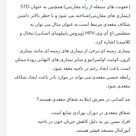
(عفونت های منتقله از راه مقاربتی)-همچنین به عنوان STD
(بیماری های مقاربتی)شناخته می شود و با خطر بالاتر داشتن
شکاف مقعدی مرتبط است.به عنوان مثال می توان به
سفلیس،اچ آی وی،HPV (ویروس پاپیلومای انسانی)،تبخال و
کلامیدیا اشاره کرد.
بیماری زمینه ای:برخی از بیماری های زمینه ای مانند بیماری
کرون،کولیت اولسراتیو و سایر بیماری های التهابی روده ممکن
است باعث ایجاد زخم در ناحیه مقعد شود.
رابطه جنسی مقعدی:می تواند در موارد نادر باعث ایجاد شکاف
مقعدی شود.
چه کسانی در معرض ابتلا به شقاق مقعدی هستند؟
شقاق مقعدی در دوران نوزادی شایع است.
افراد مسن نیز به دلیل کاهش جریان خون در ناحیه
آنورکتال،مستعد فیشر هستند.