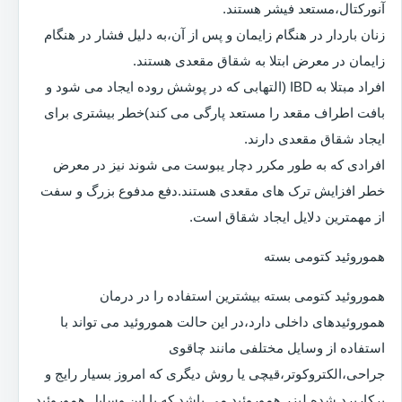
آنورکتال،مستعد فیشر هستند.
زنان باردار در هنگام زایمان و پس از آن،به دلیل فشار در هنگام
زایمان در معرض ابتلا به شقاق مقعدی هستند.
افراد مبتلا به IBD (التهابی که در پوشش روده ایجاد می شود و
بافت اطراف مقعد را مستعد پارگی می کند)خطر بیشتری برای
ایجاد شقاق مقعدی دارند.
افرادی که به طور مکرر دچار یبوست می شوند نیز در معرض
خطر افزایش ترک های مقعدی هستند.دفع مدفوع بزرگ و سفت
از مهمترین دلایل ایجاد شقاق است.
هموروئید کتومی بسته
هموروئید کتومی بسته بیشترین استفاده را در درمان
هموروئیدهای داخلی دارد،در این حالت هموروئید می تواند با
استفاده از وسایل مختلفی مانند چاقوی
جراحی،الکتروکوتر،قیچی یا روش دیگری که امروز بسیار رایج و
پرکاربرد شده لیزر هموروئید می باشد که با این وسایل هموروئید