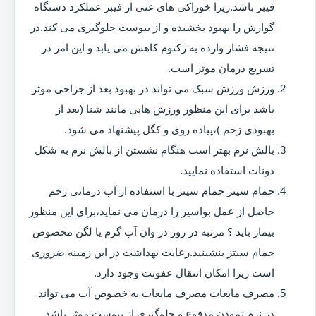
فیبر باشد.زیرا خوراکی های غنی از فیبر عملکرد دستگاه
گوارش را بهبود بخشیده و از یبوست جلوگیری می کند.در
نتیجه فشار وارده به رکتوم کاهش می یابد و این امر در
تسریع درمان موثر است.
ورزش ورزش سبک می تواند در بهبود بعد از جراحی موثر
باشد برای این منظور ورزش هایی مانند شنا (بعد از
بهبودی زخم )،پیاده روی و کگل پیشنهاد می شود.
بالش نرم بهتر است هنگام نشستن از بالش نرم به شکل
دونات استفاده نمایید.
حمام سیتز حمام سیتز با استفاده از آب درمانی زخم
حاصل از عمل بواسیر را درمان می نماید،برای این منظور
بیمار باید ؟ مرتبه در روز در وان آب گرم یا لگن مخصوص
حمام سیتز بنشینید.رعایت بهداشت در این زمینه ضروری
است زیرا امکان انتقال عفونت وجود دارد.
مصرف مایعات مصرف مایعات به خصوص آب می تواند
در نرم نمودن مدفوع و جلوگیری از یبوست موثر باشد.