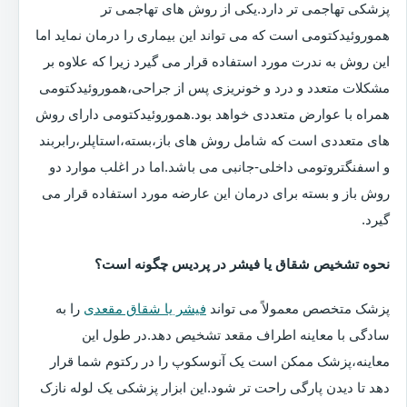
پزشکی تهاجمی تر دارد.یکی از روش های تهاجمی تر
هموروئیدکتومی است که می تواند این بیماری را درمان نماید اما
این روش به ندرت مورد استفاده قرار می گیرد زیرا که علاوه بر
مشکلات متعدد و درد و خونریزی پس از جراحی،هموروئیدکتومی
همراه با عوارض متعددی خواهد بود.هموروئیدکتومی دارای روش
های متعددی است که شامل روش های باز،بسته،استاپلر،رابربند
و اسفنگتروتومی داخلی-جانبی می باشد.اما در اغلب موارد دو
روش باز و بسته برای درمان این عارضه مورد استفاده قرار می
گیرد.
نحوه تشخیص شقاق یا فیشر در پردیس چگونه است؟
پزشک متخصص معمولاً می تواند
فیشر یا شقاق مقعدی
را به
سادگی با معاینه اطراف مقعد تشخیص دهد.در طول این
معاینه،پزشک ممکن است یک آنوسکوپ را در رکتوم شما قرار
دهد تا دیدن پارگی راحت تر شود.این ابزار پزشکی یک لوله نازک