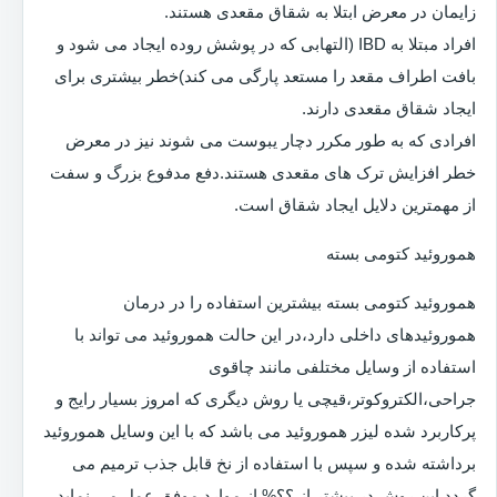
زایمان در معرض ابتلا به شقاق مقعدی هستند.
افراد مبتلا به IBD (التهابی که در پوشش روده ایجاد می شود و
بافت اطراف مقعد را مستعد پارگی می کند)خطر بیشتری برای
ایجاد شقاق مقعدی دارند.
افرادی که به طور مکرر دچار یبوست می شوند نیز در معرض
خطر افزایش ترک های مقعدی هستند.دفع مدفوع بزرگ و سفت
از مهمترین دلایل ایجاد شقاق است.
هموروئید کتومی بسته
هموروئید کتومی بسته بیشترین استفاده را در درمان
هموروئیدهای داخلی دارد،در این حالت هموروئید می تواند با
استفاده از وسایل مختلفی مانند چاقوی
جراحی،الکتروکوتر،قیچی یا روش دیگری که امروز بسیار رایج و
پرکاربرد شده لیزر هموروئید می باشد که با این وسایل هموروئید
برداشته شده و سپس با استفاده از نخ قابل جذب ترمیم می
گردد.این روش در بیشتر از ؟؟% از موارد موفق عمل می نماید.