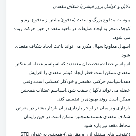
دلایل و عوامل بروز فیشر یا شقاق مقعدی
یبوست:مدفوع بزرگ و سفت (مدفوع)بیشتر از مدفوع نرم و
کوچک منجر به ایجاد ضایعات در ناحیه مقعد در حین حرکت روده
می شود.
اسهال مداوم:اسهال مکرر می تواند باعث ایجاد شکاف مقعدی
شود.
اسپاسم عضله:متخصصان معتقدند که اسپاسم عضله اسفنکتر
مقعدی ممکن است خطر ایجاد فیشر مقعدی را افزایش
دهد.اسپاسم حرکتی مختصر و خودکار عضلانی است،وقتی
عضله می تواند ناگهان سفت شود.اسپاسم عضلات همچنین
ممکن است روند بهبودی را تضعیف کند.
بارداری و زایمان:در اواخر بارداری زنان باردار بیشتر در معرض
شکاف مقعدی هستند.همچنین ممکن است در حین زایمان
مخاط مقعد نیز پاره شود
(عفونت های منتقله از راه مقاربتی)-همچنین به عنوان STD