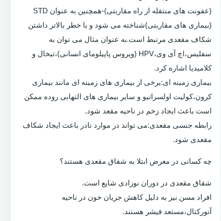
(عفونت های منتقله از راه مقاربتی)-همچنین به عنوان STD
(بیماری های مقاربتی)شناخته می شود و با خطر بالاتر داشتن
شکاف مقعدی مرتبط است.به عنوان مثال می توان به
سفلیس،اچ آی وی،HPV (ویروس پاپیلومای انسانی)،تبخال و
کلامیدیا اشاره کرد.
بیماری زمینه ای:برخی از بیماری های زمینه ای مانند بیماری
کرون،کولیت اولسراتیو و سایر بیماری های التهابی روده ممکن
است باعث ایجاد زخم در ناحیه مقعد شود.
رابطه جنسی مقعدی:می تواند در موارد نادر باعث ایجاد شکاف
مقعدی شود.
چه کسانی در معرض ابتلا به شقاق مقعدی هستند؟
شقاق مقعدی در دوران نوزادی شایع است.
افراد مسن نیز به دلیل کاهش جریان خون در ناحیه
آنورکتال،مستعد فیشر هستند.