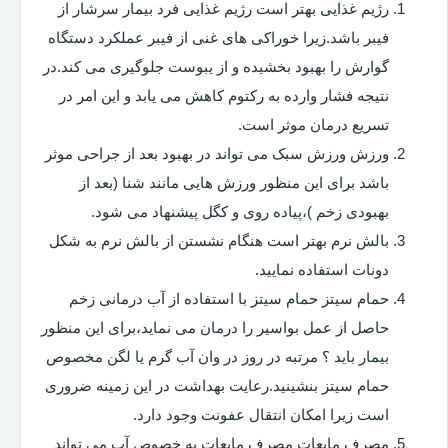
رژیم غذایی بهتر است رژیم غذایی فرد بیمار سرشار از
فیبر باشد.زیرا خوراکی های غنی از فیبر عملکرد دستگاه
گوارش را بهبود بخشیده و از یبوست جلوگیری می کند.در
نتیجه فشار وارده به رکتوم کاهش می یابد و این امر در
تسریع درمان موثر است.
ورزش ورزش سبک می تواند در بهبود بعد از جراحی موثر
باشد برای این منظور ورزش هایی مانند شنا (بعد از
بهبودی زخم )،پیاده روی و کگل پیشنهاد می شود.
بالش نرم بهتر است هنگام نشستن از بالش نرم به شکل
دونات استفاده نمایید.
حمام سیتز حمام سیتز با استفاده از آب درمانی زخم
حاصل از عمل بواسیر را درمان می نماید،برای این منظور
بیمار باید ؟ مرتبه در روز در وان آب گرم یا لگن مخصوص
حمام سیتز بنشینید.رعایت بهداشت در این زمینه ضروری
است زیرا امکان انتقال عفونت وجود دارد.
مصرف مایعات مصرف مایعات به خصوص آب می تواند