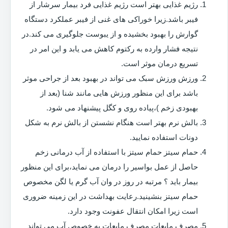
رژیم غذایی بهتر است رژیم غذایی فرد بیمار سرشار از
فیبر باشد.زیرا خوراکی های غنی از فیبر عملکرد دستگاه
گوارش را بهبود بخشیده و از یبوست جلوگیری می کند.در
نتیجه فشار وارده به رکتوم کاهش می یابد و این امر در
تسریع درمان موثر است.
ورزش ورزش سبک می تواند در بهبود بعد از جراحی موثر
باشد برای این منظور ورزش هایی مانند شنا (بعد از
بهبودی زخم )،پیاده روی و کگل پیشنهاد می شود.
بالش نرم بهتر است هنگام نشستن از بالش نرم به شکل
دونات استفاده نمایید.
حمام سیتز حمام سیتز با استفاده از آب درمانی زخم
حاصل از عمل بواسیر را درمان می نماید،برای این منظور
بیمار باید ؟ مرتبه در روز در وان آب گرم یا لگن مخصوص
حمام سیتز بنشینید.رعایت بهداشت در این زمینه ضروری
است زیرا امکان انتقال عفونت وجود دارد.
مصرف مایعات مصرف مایعات به خصوص آب می تواند