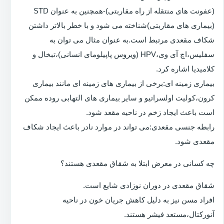
(عفونت های منتقله از راه مقاربتی)-همچنین به عنوان STD
(بیماری های مقاربتی)شناخته می شود و با خطر بالاتر داشتن
شکاف مقعدی مرتبط است.به عنوان مثال می توان به
سفلیس،اچ آی وی،HPV (ویروس پاپیلومای انسانی)،تبخال و
کلامیدیا اشاره کرد.
بیماری زمینه ای:برخی از بیماری های زمینه ای مانند بیماری
کرون،کولیت اولسراتیو و سایر بیماری های التهابی روده ممکن
است باعث ایجاد زخم در ناحیه مقعد شود.
رابطه جنسی مقعدی:می تواند در موارد نادر باعث ایجاد شکاف
مقعدی شود.
چه کسانی در معرض ابتلا به شقاق مقعدی هستند؟
شقاق مقعدی در دوران نوزادی شایع است.
افراد مسن نیز به دلیل کاهش جریان خون در ناحیه
آنورکتال،مستعد فیشر هستند.