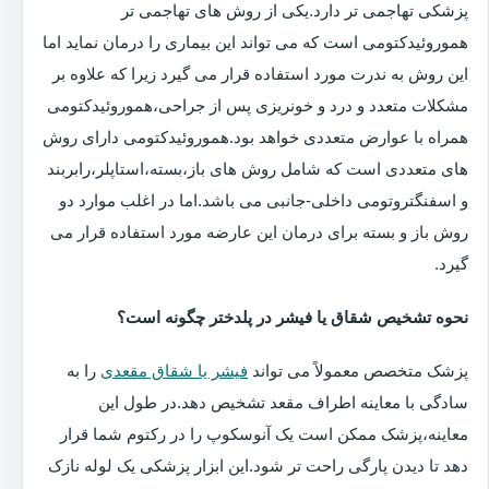
پزشکی تهاجمی تر دارد.یکی از روش های تهاجمی تر
هموروئیدکتومی است که می تواند این بیماری را درمان نماید اما
این روش به ندرت مورد استفاده قرار می گیرد زیرا که علاوه بر
مشکلات متعدد و درد و خونریزی پس از جراحی،هموروئیدکتومی
همراه با عوارض متعددی خواهد بود.هموروئیدکتومی دارای روش
های متعددی است که شامل روش های باز،بسته،استاپلر،رابربند
و اسفنگتروتومی داخلی-جانبی می باشد.اما در اغلب موارد دو
روش باز و بسته برای درمان این عارضه مورد استفاده قرار می
گیرد.
نحوه تشخیص شقاق یا فیشر در پلدختر چگونه است؟
پزشک متخصص معمولاً می تواند
فیشر یا شقاق مقعدی
را به
سادگی با معاینه اطراف مقعد تشخیص دهد.در طول این
معاینه،پزشک ممکن است یک آنوسکوپ را در رکتوم شما قرار
دهد تا دیدن پارگی راحت تر شود.این ابزار پزشکی یک لوله نازک