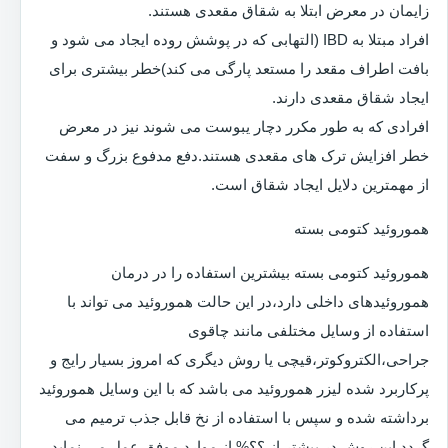
زایمان در معرض ابتلا به شقاق مقعدی هستند.
افراد مبتلا به IBD (التهابی که در پوشش روده ایجاد می شود و
بافت اطراف مقعد را مستعد پارگی می کند)خطر بیشتری برای
ایجاد شقاق مقعدی دارند.
افرادی که به طور مکرر دچار یبوست می شوند نیز در معرض
خطر افزایش ترک های مقعدی هستند.دفع مدفوع بزرگ و سفت
از مهمترین دلایل ایجاد شقاق است.
هموروئید کتومی بسته
هموروئید کتومی بسته بیشترین استفاده را در درمان
هموروئیدهای داخلی دارد،در این حالت هموروئید می تواند با
استفاده از وسایل مختلفی مانند چاقوی
جراحی،الکتروکوتر،قیچی یا روش دیگری که امروز بسیار رایج و
پرکاربرد شده لیزر هموروئید می باشد که با این وسایل هموروئید
برداشته شده و سپس با استفاده از نخ قابل جذب ترمیم می
گردد.این روش در بیشتر از ؟؟% از موارد موفق عمل می نماید.