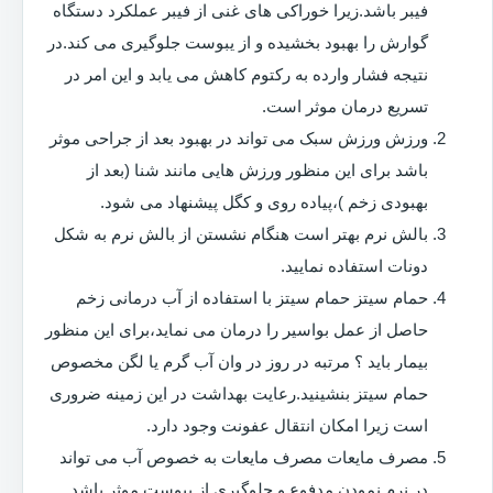
فیبر باشد.زیرا خوراکی های غنی از فیبر عملکرد دستگاه
گوارش را بهبود بخشیده و از یبوست جلوگیری می کند.در
نتیجه فشار وارده به رکتوم کاهش می یابد و این امر در
تسریع درمان موثر است.
ورزش ورزش سبک می تواند در بهبود بعد از جراحی موثر
باشد برای این منظور ورزش هایی مانند شنا (بعد از
بهبودی زخم )،پیاده روی و کگل پیشنهاد می شود.
بالش نرم بهتر است هنگام نشستن از بالش نرم به شکل
دونات استفاده نمایید.
حمام سیتز حمام سیتز با استفاده از آب درمانی زخم
حاصل از عمل بواسیر را درمان می نماید،برای این منظور
بیمار باید ؟ مرتبه در روز در وان آب گرم یا لگن مخصوص
حمام سیتز بنشینید.رعایت بهداشت در این زمینه ضروری
است زیرا امکان انتقال عفونت وجود دارد.
مصرف مایعات مصرف مایعات به خصوص آب می تواند
در نرم نمودن مدفوع و جلوگیری از یبوست موثر باشد.