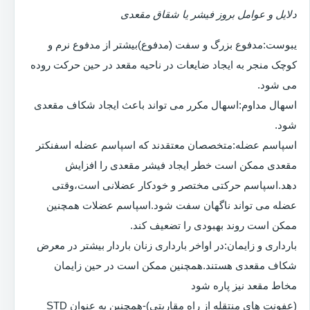
دلایل و عوامل بروز فیشر یا شقاق مقعدی
یبوست:مدفوع بزرگ و سفت (مدفوع)بیشتر از مدفوع نرم و
کوچک منجر به ایجاد ضایعات در ناحیه مقعد در حین حرکت روده
می شود.
اسهال مداوم:اسهال مکرر می تواند باعث ایجاد شکاف مقعدی
شود.
اسپاسم عضله:متخصصان معتقدند که اسپاسم عضله اسفنکتر
مقعدی ممکن است خطر ایجاد فیشر مقعدی را افزایش
دهد.اسپاسم حرکتی مختصر و خودکار عضلانی است،وقتی
عضله می تواند ناگهان سفت شود.اسپاسم عضلات همچنین
ممکن است روند بهبودی را تضعیف کند.
بارداری و زایمان:در اواخر بارداری زنان باردار بیشتر در معرض
شکاف مقعدی هستند.همچنین ممکن است در حین زایمان
مخاط مقعد نیز پاره شود
(عفونت های منتقله از راه مقاربتی)-همچنین به عنوان STD