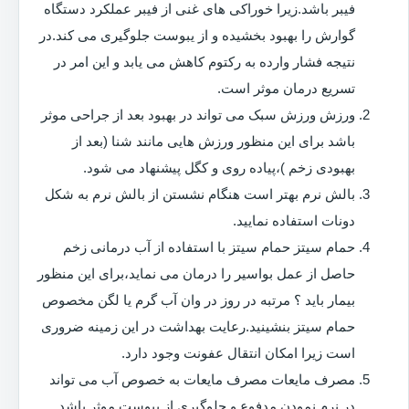
فیبر باشد.زیرا خوراکی های غنی از فیبر عملکرد دستگاه
گوارش را بهبود بخشیده و از یبوست جلوگیری می کند.در
نتیجه فشار وارده به رکتوم کاهش می یابد و این امر در
تسریع درمان موثر است.
ورزش ورزش سبک می تواند در بهبود بعد از جراحی موثر
باشد برای این منظور ورزش هایی مانند شنا (بعد از
بهبودی زخم )،پیاده روی و کگل پیشنهاد می شود.
بالش نرم بهتر است هنگام نشستن از بالش نرم به شکل
دونات استفاده نمایید.
حمام سیتز حمام سیتز با استفاده از آب درمانی زخم
حاصل از عمل بواسیر را درمان می نماید،برای این منظور
بیمار باید ؟ مرتبه در روز در وان آب گرم یا لگن مخصوص
حمام سیتز بنشینید.رعایت بهداشت در این زمینه ضروری
است زیرا امکان انتقال عفونت وجود دارد.
مصرف مایعات مصرف مایعات به خصوص آب می تواند
در نرم نمودن مدفوع و جلوگیری از یبوست موثر باشد.