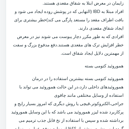
زایمان در معرض ابتلا به شقاق مقعدی هستند.
افراد مبتلا به IBD (التهابی که در پوشش روده ایجاد می شود و
بافت اطراف مقعد را مستعد پارگی می کند)خطر بیشتری برای
ایجاد شقاق مقعدی دارند.
افرادی که به طور مکرر دچار یبوست می شوند نیز در معرض
خطر افزایش ترک های مقعدی هستند.دفع مدفوع بزرگ و سفت
از مهمترین دلایل ایجاد شقاق است.
هموروئید کتومی بسته
هموروئید کتومی بسته بیشترین استفاده را در درمان
هموروئیدهای داخلی دارد،در این حالت هموروئید می تواند با
استفاده از وسایل مختلفی مانند چاقوی
جراحی،الکتروکوتر،قیچی یا روش دیگری که امروز بسیار رایج و
پرکاربرد شده لیزر هموروئید می باشد که با این وسایل هموروئید
برداشته شده و سپس با استفاده از نخ قابل جذب ترمیم می
گردد.این روش در بیشتر از ؟؟% از موارد موفق عمل می نماید.