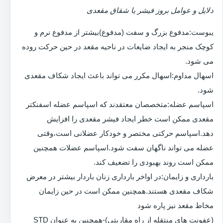
دلایل و عوامل بروز فیشر یا شقاق مقعدی
یبوست:مدفوع بزرگ و سفت (مدفوع)بیشتر از مدفوع نرم و
کوچک منجر به ایجاد ضایعات در ناحیه مقعد در حین حرکت روده
می شود.
اسهال مداوم:اسهال مکرر می تواند باعث ایجاد شکاف مقعدی
شود.
اسپاسم عضله:متخصصان معتقدند که اسپاسم عضله اسفنکتر
مقعدی ممکن است خطر ایجاد فیشر مقعدی را افزایش
دهد.اسپاسم حرکتی مختصر و خودکار عضلانی است،وقتی
عضله می تواند ناگهان سفت شود.اسپاسم عضلات همچنین
ممکن است روند بهبودی را تضعیف کند.
بارداری و زایمان:در اواخر بارداری زنان باردار بیشتر در معرض
شکاف مقعدی هستند.همچنین ممکن است در حین زایمان
مخاط مقعد نیز پاره شود
(عفونت های منتقله از راه مقاربتی)-همچنین به عنوان STD