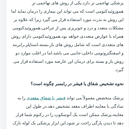
پزشکی تهاجمی تر دارد.یکی از روش های تهاجمی تر
هموروئیدکتومی است که می تواند این بیماری را درمان نماید اما
این روش به ندرت مورد استفاده قرار می گیرد زیرا که علاوه بر
مشکلات متعدد و درد و خونریزی پس از جراحی،هموروئیدکتومی
همراه با عوارض متعددی خواهد بود.هموروئیدکتومی دارای روش
های متعددی است که شامل روش های باز،بسته،استاپلر،رابربند
و اسفنگتروتومی داخلی-جانبی می باشد.اما در اغلب موارد دو
روش باز و بسته برای درمان این عارضه مورد استفاده قرار می
گیرد.
نحوه تشخیص شقاق یا فیشر در رامسر چگونه است؟
پزشک متخصص معمولاً می تواند
فیشر یا شقاق مقعدی
را به
سادگی با معاینه اطراف مقعد تشخیص دهد.در طول این
معاینه،پزشک ممکن است یک آنوسکوپ را در رکتوم شما قرار
دهد تا دیدن پارگی راحت تر شود.این ابزار پزشکی یک لوله نازک