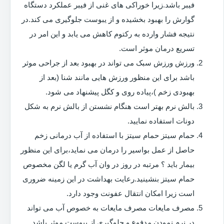
فیبر باشد.زیرا خوراکی های غنی از فیبر عملکرد دستگاه
گوارش را بهبود بخشیده و از یبوست جلوگیری می کند.در
نتیجه فشار وارده به رکتوم کاهش می یابد و این امر در
تسریع درمان موثر است.
ورزش ورزش سبک می تواند در بهبود بعد از جراحی موثر
باشد برای این منظور ورزش هایی مانند شنا (بعد از
بهبودی زخم )،پیاده روی و کگل پیشنهاد می شود.
بالش نرم بهتر است هنگام نشستن از بالش نرم به شکل
دونات استفاده نمایید.
حمام سیتز حمام سیتز با استفاده از آب درمانی زخم
حاصل از عمل بواسیر را درمان می نماید،برای این منظور
بیمار باید ؟ مرتبه در روز در وان آب گرم یا لگن مخصوص
حمام سیتز بنشینید.رعایت بهداشت در این زمینه ضروری
است زیرا امکان انتقال عفونت وجود دارد.
مصرف مایعات مصرف مایعات به خصوص آب می تواند
در نرم نمودن مدفوع و جلوگیری از یبوست موثر باشد.