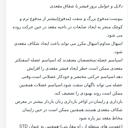
دلایل و عوامل بروز فیشر یا شقاق مقعدی
یبوست:مدفوع بزرگ و سفت (مدفوع)بیشتر از مدفوع نرم و
کوچک منجر به ایجاد ضایعات در ناحیه مقعد در حین حرکت روده
می شود.
اسهال مداوم:اسهال مکرر می تواند باعث ایجاد شکاف مقعدی
شود.
اسپاسم عضله:متخصصان معتقدند که اسپاسم عضله اسفنکتر
مقعدی ممکن است خطر ایجاد فیشر مقعدی را افزایش
دهد.اسپاسم حرکتی مختصر و خودکار عضلانی است،وقتی
عضله می تواند ناگهان سفت شود.اسپاسم عضلات همچنین
ممکن است روند بهبودی را تضعیف کند.
بارداری و زایمان:در اواخر بارداری زنان باردار بیشتر در معرض
شکاف مقعدی هستند.همچنین ممکن است در حین زایمان
مخاط مقعد نیز پاره شود
(عفونت های منتقله از راه مقاربتی)-همچنین به عنوان STD