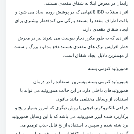
زایمان در معرض ابتلا به شقاق مقعدی هستند.
افراد مبتلا به IBD (التهابی که در پوشش روده ایجاد می شود و
بافت اطراف مقعد را مستعد پارگی می کند)خطر بیشتری برای
ایجاد شقاق مقعدی دارند.
افرادی که به طور مکرر دچار یبوست می شوند نیز در معرض
خطر افزایش ترک های مقعدی هستند.دفع مدفوع بزرگ و سفت
از مهمترین دلایل ایجاد شقاق است.
هموروئید کتومی بسته
هموروئید کتومی بسته بیشترین استفاده را در درمان
هموروئیدهای داخلی دارد،در این حالت هموروئید می تواند با
استفاده از وسایل مختلفی مانند چاقوی
جراحی،الکتروکوتر،قیچی یا روش دیگری که امروز بسیار رایج و
پرکاربرد شده لیزر هموروئید می باشد که با این وسایل هموروئید
برداشته شده و سپس با استفاده از نخ قابل جذب ترمیم می
گردد.این روش در بیشتر از ؟؟% از موارد موفق عمل می نماید.