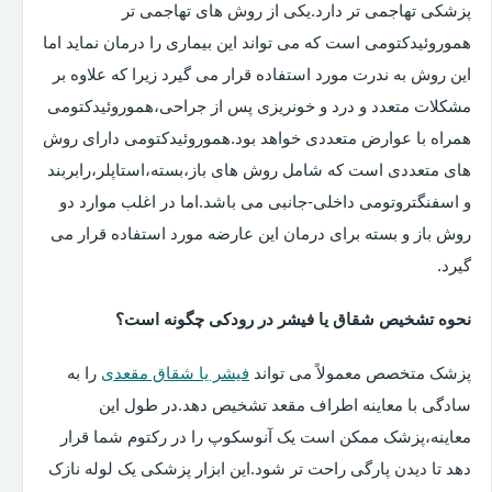
پزشکی تهاجمی تر دارد.یکی از روش های تهاجمی تر
هموروئیدکتومی است که می تواند این بیماری را درمان نماید اما
این روش به ندرت مورد استفاده قرار می گیرد زیرا که علاوه بر
مشکلات متعدد و درد و خونریزی پس از جراحی،هموروئیدکتومی
همراه با عوارض متعددی خواهد بود.هموروئیدکتومی دارای روش
های متعددی است که شامل روش های باز،بسته،استاپلر،رابربند
و اسفنگتروتومی داخلی-جانبی می باشد.اما در اغلب موارد دو
روش باز و بسته برای درمان این عارضه مورد استفاده قرار می
گیرد.
نحوه تشخیص شقاق یا فیشر در رودکی چگونه است؟
پزشک متخصص معمولاً می تواند
فیشر یا شقاق مقعدی
را به
سادگی با معاینه اطراف مقعد تشخیص دهد.در طول این
معاینه،پزشک ممکن است یک آنوسکوپ را در رکتوم شما قرار
دهد تا دیدن پارگی راحت تر شود.این ابزار پزشکی یک لوله نازک