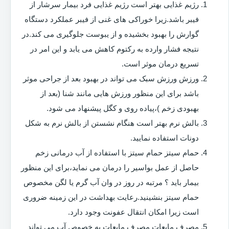
رژیم غذایی بهتر است رژیم غذایی فرد بیمار سرشار از
فیبر باشد.زیرا خوراکی های غنی از فیبر عملکرد دستگاه
گوارش را بهبود بخشیده و از یبوست جلوگیری می کند.در
نتیجه فشار وارده به رکتوم کاهش می یابد و این امر در
تسریع درمان موثر است.
ورزش ورزش سبک می تواند در بهبود بعد از جراحی موثر
باشد برای این منظور ورزش هایی مانند شنا (بعد از
بهبودی زخم )،پیاده روی و کگل پیشنهاد می شود.
بالش نرم بهتر است هنگام نشستن از بالش نرم به شکل
دونات استفاده نمایید.
حمام سیتز حمام سیتز با استفاده از آب درمانی زخم
حاصل از عمل بواسیر را درمان می نماید،برای این منظور
بیمار باید ؟ مرتبه در روز در وان آب گرم یا لگن مخصوص
حمام سیتز بنشینید.رعایت بهداشت در این زمینه ضروری
است زیرا امکان انتقال عفونت وجود دارد.
مصرف مایعات مصرف مایعات به خصوص آب می تواند