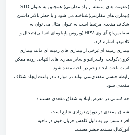
(عفونت های منتقله از راه مقاربتی)-همچنین به عنوان STD
(بیماری های مقاربتی)شناخته می شود و با خطر بالاتر داشتن
شکاف مقعدی مرتبط است.به عنوان مثال می توان به
سفلیس،اچ آی وی،HPV (ویروس پاپیلومای انسانی)،تبخال و
کلامیدیا اشاره کرد.
بیماری زمینه ای:برخی از بیماری های زمینه ای مانند بیماری
کرون،کولیت اولسراتیو و سایر بیماری های التهابی روده ممکن
است باعث ایجاد زخم در ناحیه مقعد شود.
رابطه جنسی مقعدی:می تواند در موارد نادر باعث ایجاد شکاف
مقعدی شود.
چه کسانی در معرض ابتلا به شقاق مقعدی هستند؟
شقاق مقعدی در دوران نوزادی شایع است.
افراد مسن نیز به دلیل کاهش جریان خون در ناحیه
آنورکتال،مستعد فیشر هستند.