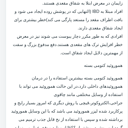
زایمان در معرض ابتلا به شقاق مقعدی هستند.
افراد مبتلا به IBD (التهابی که در پوشش روده ایجاد می شود و
بافت اطراف مقعد را مستعد پارگی می کند)خطر بیشتری برای
ایجاد شقاق مقعدی دارند.
افرادی که به طور مکرر دچار یبوست می شوند نیز در معرض
خطر افزایش ترک های مقعدی هستند.دفع مدفوع بزرگ و سفت
از مهمترین دلایل ایجاد شقاق است.
هموروئید کتومی بسته
هموروئید کتومی بسته بیشترین استفاده را در درمان
هموروئیدهای داخلی دارد،در این حالت هموروئید می تواند با
استفاده از وسایل مختلفی مانند چاقوی
جراحی،الکتروکوتر،قیچی یا روش دیگری که امروز بسیار رایج و
پرکاربرد شده لیزر هموروئید می باشد که با این وسایل هموروئید
برداشته شده و سپس با استفاده از نخ قابل جذب ترمیم می
گردد.این روش در بیشتر از ؟؟% از موارد موفق عمل می نماید.