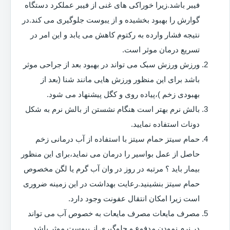
فیبر باشد.زیرا خوراکی های غنی از فیبر عملکرد دستگاه
گوارش را بهبود بخشیده و از یبوست جلوگیری می کند.در
نتیجه فشار وارده به رکتوم کاهش می یابد و این امر در
تسریع درمان موثر است.
ورزش ورزش سبک می تواند در بهبود بعد از جراحی موثر
باشد برای این منظور ورزش هایی مانند شنا (بعد از
بهبودی زخم )،پیاده روی و کگل پیشنهاد می شود.
بالش نرم بهتر است هنگام نشستن از بالش نرم به شکل
دونات استفاده نمایید.
حمام سیتز حمام سیتز با استفاده از آب درمانی زخم
حاصل از عمل بواسیر را درمان می نماید،برای این منظور
بیمار باید ؟ مرتبه در روز در وان آب گرم یا لگن مخصوص
حمام سیتز بنشینید.رعایت بهداشت در این زمینه ضروری
است زیرا امکان انتقال عفونت وجود دارد.
مصرف مایعات مصرف مایعات به خصوص آب می تواند
در نرم نمودن مدفوع و جلوگیری از یبوست موثر باشد.