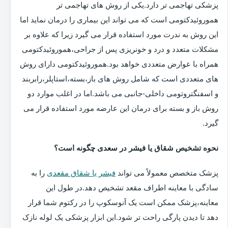
پزشکی تهاجمی تر دارد.یکی از روش های تهاجمی تر
هموروئیدکتومی است که می تواند این بیماری را درمان نماید اما
این روش به ندرت مورد استفاده قرار می گیرد زیرا که علاوه بر
مشکلات متعدد و درد و خونریزی پس از جراحی،هموروئیدکتومی
همراه با عوارض متعددی خواهد بود.هموروئیدکتومی دارای روش
های متعددی است که شامل روش های باز،بسته،استاپلر،رابربند
و اسفنگتروتومی داخلی-جانبی می باشد.اما در اغلب موارد دو
روش باز و بسته برای درمان این عارضه مورد استفاده قرار می
گیرد.
نحوه تشخیص شقاق یا فیشر در سعدی چگونه است؟
پزشک متخصص معمولاً می تواند
فیشر یا شقاق مقعدی
را به
سادگی با معاینه اطراف مقعد تشخیص دهد.در طول این
معاینه،پزشک ممکن است یک آنوسکوپ را در رکتوم شما قرار
دهد تا دیدن پارگی راحت تر شود.این ابزار پزشکی یک لوله نازک