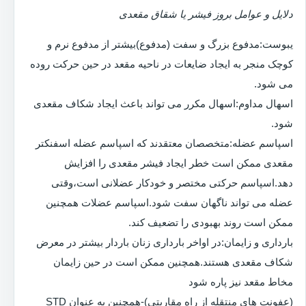
دلایل و عوامل بروز فیشر یا شقاق مقعدی
یبوست:مدفوع بزرگ و سفت (مدفوع)بیشتر از مدفوع نرم و
کوچک منجر به ایجاد ضایعات در ناحیه مقعد در حین حرکت روده
می شود.
اسهال مداوم:اسهال مکرر می تواند باعث ایجاد شکاف مقعدی
شود.
اسپاسم عضله:متخصصان معتقدند که اسپاسم عضله اسفنکتر
مقعدی ممکن است خطر ایجاد فیشر مقعدی را افزایش
دهد.اسپاسم حرکتی مختصر و خودکار عضلانی است،وقتی
عضله می تواند ناگهان سفت شود.اسپاسم عضلات همچنین
ممکن است روند بهبودی را تضعیف کند.
بارداری و زایمان:در اواخر بارداری زنان باردار بیشتر در معرض
شکاف مقعدی هستند.همچنین ممکن است در حین زایمان
مخاط مقعد نیز پاره شود
(عفونت های منتقله از راه مقاربتی)-همچنین به عنوان STD