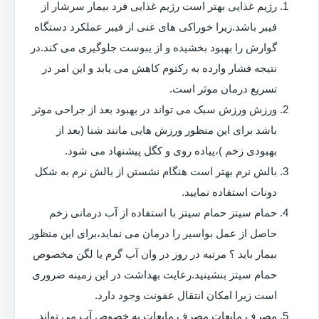
رژیم غذایی بهتر است رژیم غذایی فرد بیمار سرشار از
فیبر باشد.زیرا خوراکی های غنی از فیبر عملکرد دستگاه
گوارش را بهبود بخشیده و از یبوست جلوگیری می کند.در
نتیجه فشار وارده به رکتوم کاهش می یابد و این امر در
تسریع درمان موثر است.
ورزش ورزش سبک می تواند در بهبود بعد از جراحی موثر
باشد برای این منظور ورزش هایی مانند شنا (بعد از
بهبودی زخم )،پیاده روی و کگل پیشنهاد می شود.
بالش نرم بهتر است هنگام نشستن از بالش نرم به شکل
دونات استفاده نمایید.
حمام سیتز حمام سیتز با استفاده از آب درمانی زخم
حاصل از عمل بواسیر را درمان می نماید،برای این منظور
بیمار باید ؟ مرتبه در روز در وان آب گرم یا لگن مخصوص
حمام سیتز بنشینید.رعایت بهداشت در این زمینه ضروری
است زیرا امکان انتقال عفونت وجود دارد.
مصرف مایعات مصرف مایعات به خصوص آب می تواند