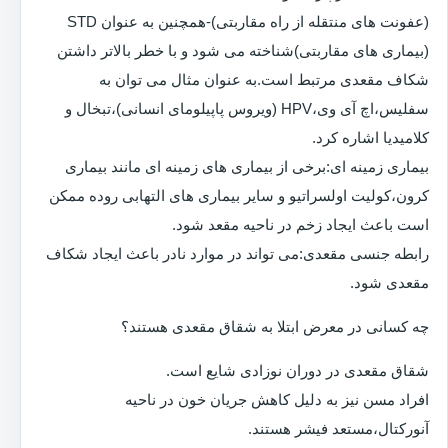
(عفونت های منتقله از راه مقاربتی)-همچنین به عنوان STD
(بیماری های مقاربتی)شناخته می شود و با خطر بالاتر داشتن
شکاف مقعدی مرتبط است.به عنوان مثال می توان به
سفلیس،اچ آی وی،HPV (ویروس پاپیلومای انسانی)،تبخال و
کلامیدیا اشاره کرد.
بیماری زمینه ای:برخی از بیماری های زمینه ای مانند بیماری
کرون،کولیت اولسراتیو و سایر بیماری های التهابی روده ممکن
است باعث ایجاد زخم در ناحیه مقعد شود.
رابطه جنسی مقعدی:می تواند در موارد نادر باعث ایجاد شکاف
مقعدی شود.
چه کسانی در معرض ابتلا به شقاق مقعدی هستند؟
شقاق مقعدی در دوران نوزادی شایع است.
افراد مسن نیز به دلیل کاهش جریان خون در ناحیه
آنورکتال،مستعد فیشر هستند.