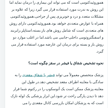
هموروئیدکتومی است که می تواند این بیماری را درمان نماید اما
این روش به ندرت مورد استفاده قرار می گیرد زیرا که علاوه بر
مشکلات متعدد و درد و خونریزی پس از جراحی،هموروئیدکتومی
همراه با عوارض متعددی خواهد بود.هموروئیدکتومی دارای روش
های متعددی است که شامل روش های باز،بسته،استاپلر،رابربند
و اسفنگتروتومی داخلی-جانبی می باشد.اما در اغلب موارد دو
روش باز و بسته برای درمان این عارضه مورد استفاده قرار می
گیرد.
نحوه تشخیص شقاق یا فیشر در سقز چگونه است؟
پزشک متخصص معمولاً می تواند
فیشر یا شقاق مقعدی
را به
سادگی با معاینه اطراف مقعد تشخیص دهد.در طول این
معاینه،پزشک ممکن است یک آنوسکوپ را در رکتوم شما قرار
دهد تا دیدن پارگی راحت تر شود.این ابزار پزشکی یک لوله نازک
است که به پزشکان امکان بازرسی کانال مقعدی را می