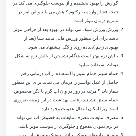
گوارش را بهبود بخشیده و از یبوست جلوگیری می کند.در
نتیجه فشار وارده به رکتوم کاهش می یابد و این امر در
تسریع درمان موثر است.
ورزش ورزش سبک می تواند در بهبود بعد از جراحی موثر
باشد برای این منظور ورزش هایی مانند شنا (بعد از
بهبودی زخم )،پیاده روی و کگل پیشنهاد می شود.
بالش نرم بهتر است هنگام نشستن از بالش نرم به شکل
دونات استفاده نمایید.
حمام سیتز حمام سیتز با استفاده از آب درمانی زخم
حاصل از عمل بواسیر را درمان می نماید،برای این منظور
بیمار باید ؟ مرتبه در روز در وان آب گرم یا لگن مخصوص
حمام سیتز بنشینید.رعایت بهداشت در این زمینه ضروری
است زیرا امکان انتقال عفونت وجود دارد.
مصرف مایعات مصرف مایعات به خصوص آب می تواند
در نرم نمودن مدفوع و جلوگیری از یبوست موثر باشد.
مصرف داروهای مسکن و آنتی بیوتیک مصرف این دست