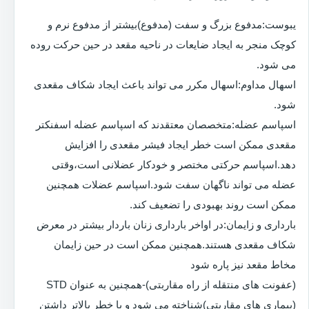
یبوست:مدفوع بزرگ و سفت (مدفوع)بیشتر از مدفوع نرم و
کوچک منجر به ایجاد ضایعات در ناحیه مقعد در حین حرکت روده
می شود.
اسهال مداوم:اسهال مکرر می تواند باعث ایجاد شکاف مقعدی
شود.
اسپاسم عضله:متخصصان معتقدند که اسپاسم عضله اسفنکتر
مقعدی ممکن است خطر ایجاد فیشر مقعدی را افزایش
دهد.اسپاسم حرکتی مختصر و خودکار عضلانی است،وقتی
عضله می تواند ناگهان سفت شود.اسپاسم عضلات همچنین
ممکن است روند بهبودی را تضعیف کند.
بارداری و زایمان:در اواخر بارداری زنان باردار بیشتر در معرض
شکاف مقعدی هستند.همچنین ممکن است در حین زایمان
مخاط مقعد نیز پاره شود
(عفونت های منتقله از راه مقاربتی)-همچنین به عنوان STD
(بیماری های مقاربتی)شناخته می شود و با خطر بالاتر داشتن