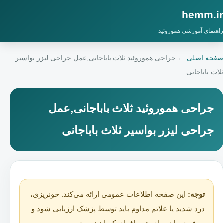
hemm.ir
راهنمای آموزشی هموروئید
صفحه اصلی
←
جراحی هموروئید ثلاث باباجانی,عمل جراحی لیزر بواسیر
ثلاث باباجانی
جراحی هموروئید ثلاث باباجانی,عمل
جراحی لیزر بواسیر ثلاث باباجانی
توجه:
این صفحه اطلاعات عمومی ارائه می‌کند. خونریزی،
درد شدید یا علائم مداوم باید توسط پزشک ارزیابی شود و
روش درمان برای همه افراد یکسان نیست.