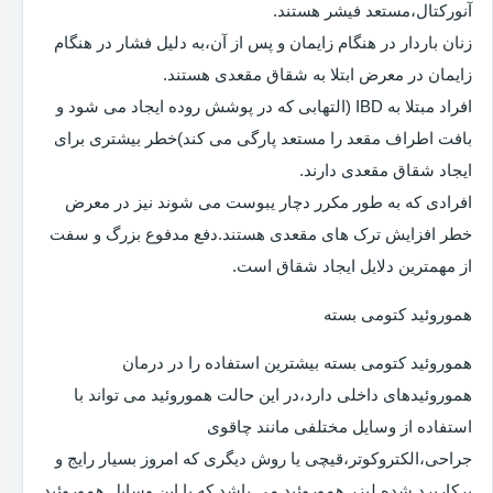
آنورکتال،مستعد فیشر هستند.
زنان باردار در هنگام زایمان و پس از آن،به دلیل فشار در هنگام
زایمان در معرض ابتلا به شقاق مقعدی هستند.
افراد مبتلا به IBD (التهابی که در پوشش روده ایجاد می شود و
بافت اطراف مقعد را مستعد پارگی می کند)خطر بیشتری برای
ایجاد شقاق مقعدی دارند.
افرادی که به طور مکرر دچار یبوست می شوند نیز در معرض
خطر افزایش ترک های مقعدی هستند.دفع مدفوع بزرگ و سفت
از مهمترین دلایل ایجاد شقاق است.
هموروئید کتومی بسته
هموروئید کتومی بسته بیشترین استفاده را در درمان
هموروئیدهای داخلی دارد،در این حالت هموروئید می تواند با
استفاده از وسایل مختلفی مانند چاقوی
جراحی،الکتروکوتر،قیچی یا روش دیگری که امروز بسیار رایج و
پرکاربرد شده لیزر هموروئید می باشد که با این وسایل هموروئید