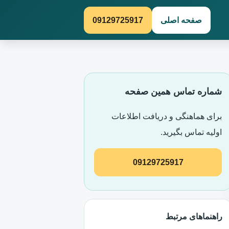
صفحه اصلی
09129725917
شماره تماس همین صفحه
برای هماهنگی و دریافت اطلاعات
اولیه تماس بگیرید.
09129725917
راهنماهای مرتبط