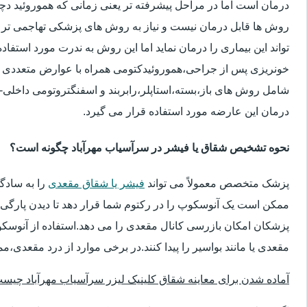
درمان است اما در مراحل پیشرفته تر یعنی زمانی که هموروئید دچار
روش ها قابل درمان نیست و نیاز به روش های پزشکی تهاجمی تر 
تواند این بیماری را درمان نماید اما این روش به ندرت مورد استفاد
خونریزی پس از جراحی،هموروئیدکتومی همراه با عوارض متعددی 
شامل روش های باز،بسته،استاپلر،رابربند و اسفنگتروتومی داخلی-ج
درمان این عارضه مورد استفاده قرار می گیرد.
نحوه تشخیص شقاق یا فیشر در سرآسیاب مهرآباد چگونه است؟
پزشک متخصص معمولاً می تواند
فیشر یا شقاق مقعدی
را به سادگ
ممکن است یک آنوسکوپ را در رکتوم شما قرار دهد تا دیدن پارگی 
پزشکان امکان بازرسی کانال مقعدی را می دهد.استفاده از آنوسک
مقعدی یا مانند بواسیر را پیدا کنند.در برخی موارد از درد مقعدی،م
آماده شدن برای معاینه شقاق کلینیک لیزر سرآسیاب مهرآباد چیس