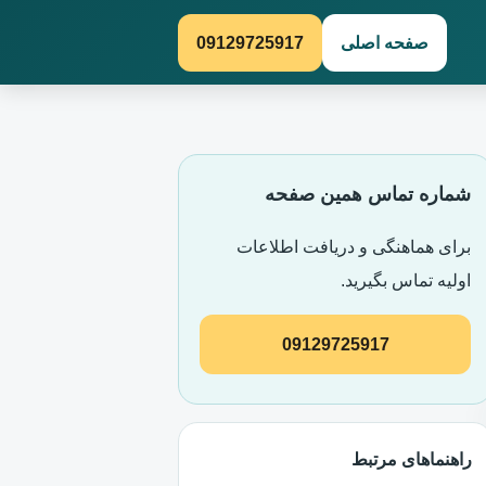
صفحه اصلی
09129725917
شماره تماس همین صفحه
برای هماهنگی و دریافت اطلاعات
اولیه تماس بگیرید.
09129725917
راهنماهای مرتبط