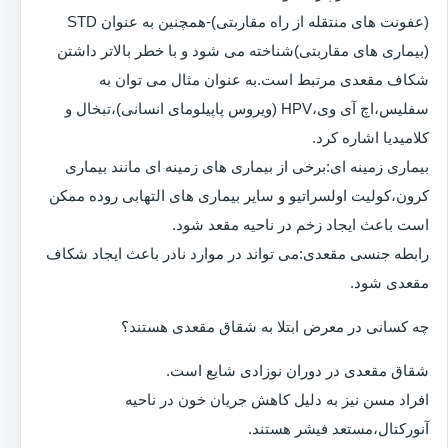
(عفونت های منتقله از راه مقاربتی)-همچنین به عنوان STD
(بیماری های مقاربتی)شناخته می شود و با خطر بالاتر داشتن
شکاف مقعدی مرتبط است.به عنوان مثال می توان به
سفلیس،اچ آی وی،HPV (ویروس پاپیلومای انسانی)،تبخال و
کلامیدیا اشاره کرد.
بیماری زمینه ای:برخی از بیماری های زمینه ای مانند بیماری
کرون،کولیت اولسراتیو و سایر بیماری های التهابی روده ممکن
است باعث ایجاد زخم در ناحیه مقعد شود.
رابطه جنسی مقعدی:می تواند در موارد نادر باعث ایجاد شکاف
مقعدی شود.
چه کسانی در معرض ابتلا به شقاق مقعدی هستند؟
شقاق مقعدی در دوران نوزادی شایع است.
افراد مسن نیز به دلیل کاهش جریان خون در ناحیه
آنورکتال،مستعد فیشر هستند.