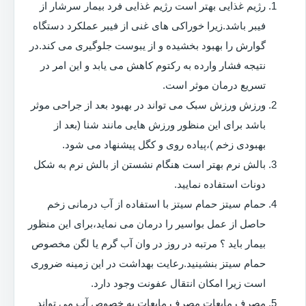
رژیم غذایی بهتر است رژیم غذایی فرد بیمار سرشار از
فیبر باشد.زیرا خوراکی های غنی از فیبر عملکرد دستگاه
گوارش را بهبود بخشیده و از یبوست جلوگیری می کند.در
نتیجه فشار وارده به رکتوم کاهش می یابد و این امر در
تسریع درمان موثر است.
ورزش ورزش سبک می تواند در بهبود بعد از جراحی موثر
باشد برای این منظور ورزش هایی مانند شنا (بعد از
بهبودی زخم )،پیاده روی و کگل پیشنهاد می شود.
بالش نرم بهتر است هنگام نشستن از بالش نرم به شکل
دونات استفاده نمایید.
حمام سیتز حمام سیتز با استفاده از آب درمانی زخم
حاصل از عمل بواسیر را درمان می نماید،برای این منظور
بیمار باید ؟ مرتبه در روز در وان آب گرم یا لگن مخصوص
حمام سیتز بنشینید.رعایت بهداشت در این زمینه ضروری
است زیرا امکان انتقال عفونت وجود دارد.
مصرف مایعات مصرف مایعات به خصوص آب می تواند