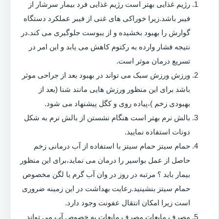
رژیم غذایی بهتر است رژیم غذایی فرد بیمار سرشار از
فیبر باشد.زیرا خوراکی های غنی از فیبر عملکرد دستگاه
گوارش را بهبود بخشیده و از یبوست جلوگیری می کند.در
نتیجه فشار وارده به رکتوم کاهش می یابد و این امر در
تسریع درمان موثر است.
ورزش ورزش سبک می تواند در بهبود بعد از جراحی موثر
باشد برای این منظور ورزش هایی مانند شنا (بعد از
بهبودی زخم )،پیاده روی و کگل پیشنهاد می شود.
بالش نرم بهتر است هنگام نشستن از بالش نرم به شکل
دونات استفاده نمایید.
حمام سیتز حمام سیتز با استفاده از آب درمانی زخم
حاصل از عمل بواسیر را درمان می نماید،برای این منظور
بیمار باید ؟ مرتبه در روز در وان آب گرم یا لگن مخصوص
حمام سیتز بنشینید.رعایت بهداشت در این زمینه ضروری
است زیرا امکان انتقال عفونت وجود دارد.
مصرف مایعات مصرف مایعات به خصوص آب می تواند