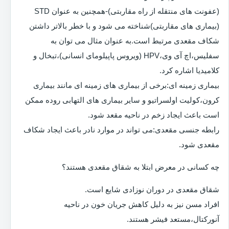
(عفونت های منتقله از راه مقاربتی)-همچنین به عنوان STD
(بیماری های مقاربتی)شناخته می شود و با خطر بالاتر داشتن
شکاف مقعدی مرتبط است.به عنوان مثال می توان به
سفلیس،اچ آی وی،HPV (ویروس پاپیلومای انسانی)،تبخال و
کلامیدیا اشاره کرد.
بیماری زمینه ای:برخی از بیماری های زمینه ای مانند بیماری
کرون،کولیت اولسراتیو و سایر بیماری های التهابی روده ممکن
است باعث ایجاد زخم در ناحیه مقعد شود.
رابطه جنسی مقعدی:می تواند در موارد نادر باعث ایجاد شکاف
مقعدی شود.
چه کسانی در معرض ابتلا به شقاق مقعدی هستند؟
شقاق مقعدی در دوران نوزادی شایع است.
افراد مسن نیز به دلیل کاهش جریان خون در ناحیه
آنورکتال،مستعد فیشر هستند.