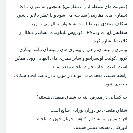
(عفونت های منتقله از راه مقاربتی)-همچنین به عنوان STD
(بیماری های مقاربتی)شناخته می شود و با خطر بالاتر داشتن
شکاف مقعدی مرتبط است.به عنوان مثال می توان به
سفلیس،اچ آی وی،HPV (ویروس پاپیلومای انسانی)،تبخال و
کلامیدیا اشاره کرد.
بیماری زمینه ای:برخی از بیماری های زمینه ای مانند بیماری
کرون،کولیت اولسراتیو و سایر بیماری های التهابی روده ممکن
است باعث ایجاد زخم در ناحیه مقعد شود.
رابطه جنسی مقعدی:می تواند در موارد نادر باعث ایجاد شکاف
مقعدی شود.
چه کسانی در معرض ابتلا به شقاق مقعدی هستند؟
شقاق مقعدی در دوران نوزادی شایع است.
افراد مسن نیز به دلیل کاهش جریان خون در ناحیه
آنورکتال،مستعد فیشر هستند.