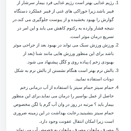
رژیم غذایی بهتر است رژیم غذایی فرد بیمار سرشار از
فیبر باشد.زیرا خوراکی های غنی از فیبر عملکرد دستگاه
گوارش را بهبود بخشیده و از یبوست جلوگیری می کند.در
نتیجه فشار وارده به رکتوم کاهش می یابد و این امر در
تسریع درمان موثر است.
ورزش ورزش سبک می تواند در بهبود بعد از جراحی موثر
باشد برای این منظور ورزش هایی مانند شنا (بعد از
بهبودی زخم )،پیاده روی و کگل پیشنهاد می شود.
بالش نرم بهتر است هنگام نشستن از بالش نرم به شکل
دونات استفاده نمایید.
حمام سیتز حمام سیتز با استفاده از آب درمانی زخم
حاصل از عمل بواسیر را درمان می نماید،برای این منظور
بیمار باید ؟ مرتبه در روز در وان آب گرم یا لگن مخصوص
حمام سیتز بنشینید.رعایت بهداشت در این زمینه ضروری
است زیرا امکان انتقال عفونت وجود دارد.
مصرف مایعات مصرف مایعات به خصوص آب می تواند