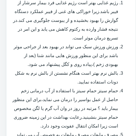
رژیم غذایی بهتر است رژیم غذایی فرد بیمار سرشار از
فیبر باشد.زیرا خوراکی های غنی از فیبر عملکرد دستگاه
گوارش را بهبود بخشیده و از یبوست جلوگیری می کند.در
نتیجه فشار وارده به رکتوم کاهش می یابد و این امر در
تسریع درمان موثر است.
ورزش ورزش سبک می تواند در بهبود بعد از جراحی موثر
باشد برای این منظور ورزش هایی مانند شنا (بعد از
بهبودی زخم )،پیاده روی و کگل پیشنهاد می شود.
بالش نرم بهتر است هنگام نشستن از بالش نرم به شکل
دونات استفاده نمایید.
حمام سیتز حمام سیتز با استفاده از آب درمانی زخم
حاصل از عمل بواسیر را درمان می نماید،برای این منظور
بیمار باید ؟ مرتبه در روز در وان آب گرم یا لگن مخصوص
حمام سیتز بنشینید.رعایت بهداشت در این زمینه ضروری
است زیرا امکان انتقال عفونت وجود دارد.
مصرف مایعات مصرف مایعات به خصوص آب می تواند