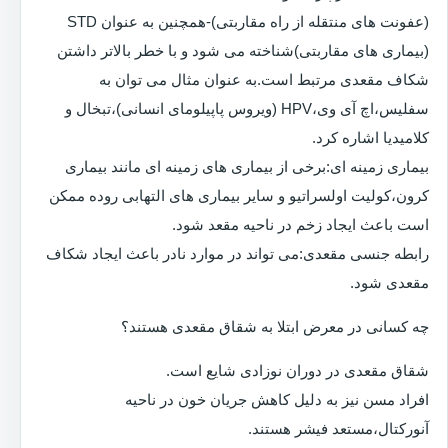
(عفونت های منتقله از راه مقاربتی)-همچنین به عنوان STD
(بیماری های مقاربتی)شناخته می شود و با خطر بالاتر داشتن
شکاف مقعدی مرتبط است.به عنوان مثال می توان به
سفلیس،اچ آی وی،HPV (ویروس پاپیلومای انسانی)،تبخال و
کلامیدیا اشاره کرد.
بیماری زمینه ای:برخی از بیماری های زمینه ای مانند بیماری
کرون،کولیت اولسراتیو و سایر بیماری های التهابی روده ممکن
است باعث ایجاد زخم در ناحیه مقعد شود.
رابطه جنسی مقعدی:می تواند در موارد نادر باعث ایجاد شکاف
مقعدی شود.
چه کسانی در معرض ابتلا به شقاق مقعدی هستند؟
شقاق مقعدی در دوران نوزادی شایع است.
افراد مسن نیز به دلیل کاهش جریان خون در ناحیه
آنورکتال،مستعد فیشر هستند.