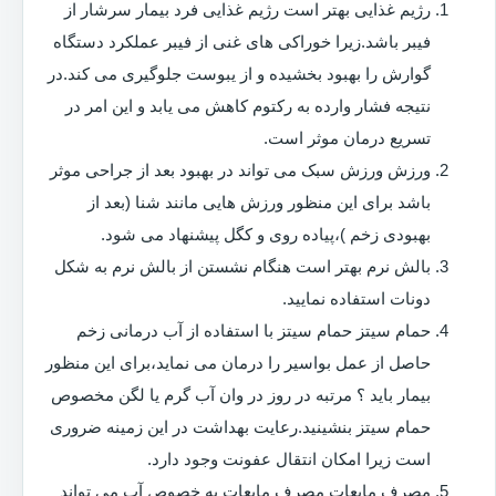
رژیم غذایی بهتر است رژیم غذایی فرد بیمار سرشار از
فیبر باشد.زیرا خوراکی های غنی از فیبر عملکرد دستگاه
گوارش را بهبود بخشیده و از یبوست جلوگیری می کند.در
نتیجه فشار وارده به رکتوم کاهش می یابد و این امر در
تسریع درمان موثر است.
ورزش ورزش سبک می تواند در بهبود بعد از جراحی موثر
باشد برای این منظور ورزش هایی مانند شنا (بعد از
بهبودی زخم )،پیاده روی و کگل پیشنهاد می شود.
بالش نرم بهتر است هنگام نشستن از بالش نرم به شکل
دونات استفاده نمایید.
حمام سیتز حمام سیتز با استفاده از آب درمانی زخم
حاصل از عمل بواسیر را درمان می نماید،برای این منظور
بیمار باید ؟ مرتبه در روز در وان آب گرم یا لگن مخصوص
حمام سیتز بنشینید.رعایت بهداشت در این زمینه ضروری
است زیرا امکان انتقال عفونت وجود دارد.
مصرف مایعات مصرف مایعات به خصوص آب می تواند