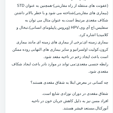
(عفونت های منتقله از راه مقاربتی)-همچنین به عنوان STD
(بیماری های مقاربتی)شناخته می شود و با خطر بالاتر داشتن
شکاف مقعدی مرتبط است.به عنوان مثال می توان به
سفلیس،اچ آی وی،HPV (ویروس پاپیلومای انسانی)،تبخال و
کلامیدیا اشاره کرد.
بیماری زمینه ای:برخی از بیماری های زمینه ای مانند بیماری
کرون،کولیت اولسراتیو و سایر بیماری های التهابی روده ممکن
است باعث ایجاد زخم در ناحیه مقعد شود.
رابطه جنسی مقعدی:می تواند در موارد نادر باعث ایجاد شکاف
مقعدی شود.
چه کسانی در معرض ابتلا به شقاق مقعدی هستند؟
شقاق مقعدی در دوران نوزادی شایع است.
افراد مسن نیز به دلیل کاهش جریان خون در ناحیه
آنورکتال،مستعد فیشر هستند.