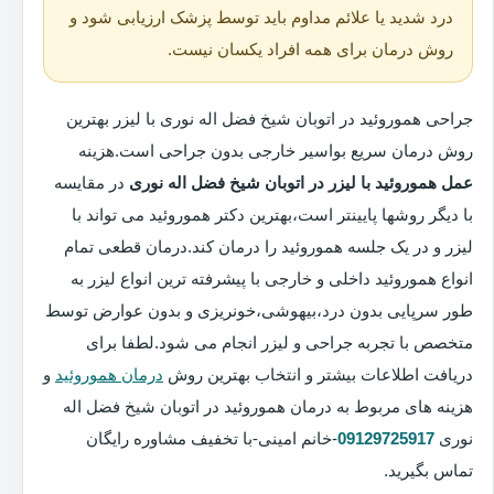
درد شدید یا علائم مداوم باید توسط پزشک ارزیابی شود و
روش درمان برای همه افراد یکسان نیست.
جراحی هموروئید در اتوبان شیخ فضل اله نوری با لیزر بهترین
روش درمان سریع بواسیر خارجی بدون جراحی است.هزینه
عمل هموروئید با لیزر در اتوبان شیخ فضل اله نوری
در مقایسه
با دیگر روشها پایینتر است،بهترین دکتر هموروئید می تواند با
لیزر و در یک جلسه هموروئید را درمان کند.درمان قطعی تمام
انواع هموروئید داخلی و خارجی با پیشرفته ترین انواع لیزر به
طور سرپایی بدون درد،بیهوشی،خونریزی و بدون عوارض توسط
متخصص با تجربه جراحی و لیزر انجام می شود.لطفا برای
دریافت اطلاعات بیشتر و انتخاب بهترین روش
درمان هموروئید
و
هزینه های مربوط به درمان هموروئید در اتوبان شیخ فضل اله
نوری
09129725917
-خانم امینی-با تخفیف مشاوره رایگان
تماس بگیرید.