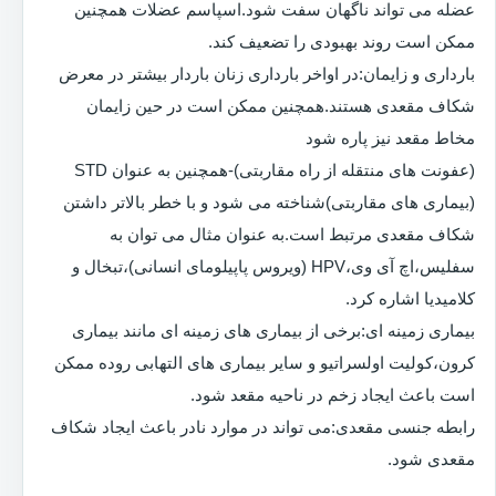
عضله می تواند ناگهان سفت شود.اسپاسم عضلات همچنین
ممکن است روند بهبودی را تضعیف کند.
بارداری و زایمان:در اواخر بارداری زنان باردار بیشتر در معرض
شکاف مقعدی هستند.همچنین ممکن است در حین زایمان
مخاط مقعد نیز پاره شود
(عفونت های منتقله از راه مقاربتی)-همچنین به عنوان STD
(بیماری های مقاربتی)شناخته می شود و با خطر بالاتر داشتن
شکاف مقعدی مرتبط است.به عنوان مثال می توان به
سفلیس،اچ آی وی،HPV (ویروس پاپیلومای انسانی)،تبخال و
کلامیدیا اشاره کرد.
بیماری زمینه ای:برخی از بیماری های زمینه ای مانند بیماری
کرون،کولیت اولسراتیو و سایر بیماری های التهابی روده ممکن
است باعث ایجاد زخم در ناحیه مقعد شود.
رابطه جنسی مقعدی:می تواند در موارد نادر باعث ایجاد شکاف
مقعدی شود.