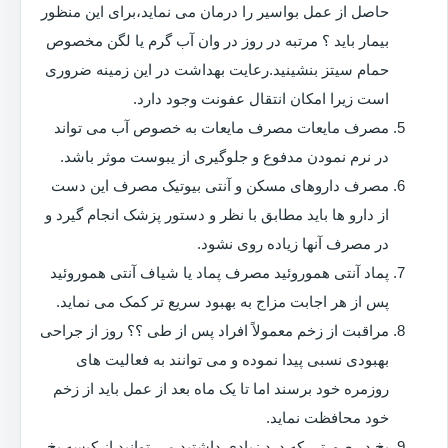
حاصل از عمل بواسیر را درمان می نماید،برای این منظور
بیمار باید ؟ مرتبه در روز در وان آب گرم یا لگن مخصوص
حمام سیتز بنشینید.رعایت بهداشت در این زمینه ضروری
است زیرا امکان انتقال عفونت وجود دارد.
مصرف مایعات مصرف مایعات به خصوص آب می تواند
در نرم نمودن مدفوع و جلوگیری از یبوست موثر باشد.
مصرف داروهای مسکن و آنتی بیوتیک مصرف این دست
از دارو ها باید مطابق با نظر و دستور پزشک انجام گیرد و
در مصرف آنها زیاده روی نشود.
پماد آنتی هموروئید مصرف پماد یا شیاف آنتی هموروئید
پس از هر اجابت مزاج به بهبود سریع تر کمک می نماید.
مراقبت از زخم معمولاً افراد پس از طی ؟؟ روز از جراحی
بهبودی نسبی پیدا نموده و می توانند به فعالیت های
روزمره خود برسند اما تا یک ماه بعد از عمل باید از زخم
خود محافظت نماید.
یخ در صورتی که درد زیادی داشتید می توانید از کیسه یخ