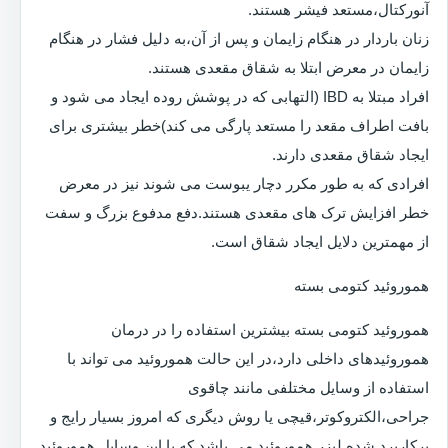
آنورکتال،مستعد فیشر هستند.
زنان باردار در هنگام زایمان و پس از آن،به دلیل فشار در هنگام
زایمان در معرض ابتلا به شقاق مقعدی هستند.
افراد مبتلا به IBD (التهابی که در پوشش روده ایجاد می شود و
بافت اطراف مقعد را مستعد پارگی می کند)خطر بیشتری برای
ایجاد شقاق مقعدی دارند.
افرادی که به طور مکرر دچار یبوست می شوند نیز در معرض
خطر افزایش ترک های مقعدی هستند.دفع مدفوع بزرگ و سفت
از مهمترین دلایل ایجاد شقاق است.
هموروئید کتومی بسته
هموروئید کتومی بسته بیشترین استفاده را در درمان
هموروئیدهای داخلی دارد،در این حالت هموروئید می تواند با
استفاده از وسایل مختلفی مانند چاقوی
جراحی،الکتروکوتر،قیچی یا روش دیگری که امروز بسیار رایج و
پرکاربرد شده لیزر هموروئید می باشد که با این وسایل هموروئید