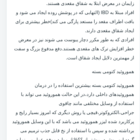
زایمان در معرض ابتلا به شقاق مقعدی هستند.
افراد مبتلا به IBD (التهابی که در پوشش روده ایجاد می شود و
بافت اطراف مقعد را مستعد پارگی می کند)خطر بیشتری برای
ایجاد شقاق مقعدی دارند.
افرادی که به طور مکرر دچار یبوست می شوند نیز در معرض
خطر افزایش ترک های مقعدی هستند.دفع مدفوع بزرگ و سفت
از مهمترین دلایل ایجاد شقاق است.
هموروئید کتومی بسته
هموروئید کتومی بسته بیشترین استفاده را در درمان
هموروئیدهای داخلی دارد،در این حالت هموروئید می تواند با
استفاده از وسایل مختلفی مانند چاقوی
جراحی،الکتروکوتر،قیچی یا روش دیگری که امروز بسیار رایج و
پرکاربرد شده لیزر هموروئید می باشد که با این وسایل هموروئید
برداشته شده و سپس با استفاده از نخ قابل جذب ترمیم می
گردد.این روش در بیشتر از ؟؟% از موارد موفق عمل می نماید.