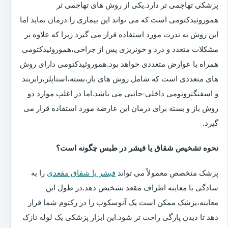
پزشکی تهاجمی تر دارد.یکی از روش های تهاجمی تر
هموروئیدکتومی است که می تواند این بیماری را درمان نماید اما
این روش به ندرت مورد استفاده قرار می گیرد زیرا که علاوه بر
مشکلات متعدد و درد و خونریزی پس از جراحی،هموروئیدکتومی
همراه با عوارض متعددی خواهد بود.هموروئیدکتومی دارای روش
های متعددی است که شامل روش های باز،بسته،استاپلر،رابربند
و اسفنگتروتومی داخلی-جانبی می باشد.اما در اغلب موارد دو
روش باز و بسته برای درمان این عارضه مورد استفاده قرار می
گیرد.
نحوه تشخیص شقاق یا فیشر در طبس چگونه است؟
پزشک متخصص معمولاً می تواند
فیشر یا شقاق مقعدی
را به
سادگی با معاینه اطراف مقعد تشخیص دهد.در طول این
معاینه،پزشک ممکن است یک آنوسکوپ را در رکتوم شما قرار
دهد تا دیدن پارگی راحت تر شود.این ابزار پزشکی یک لوله نازک