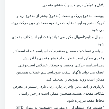
دلایل و عوامل بروز فیشر یا شقاق مقعدی
یبوست:مدفوع بزرگ و سفت (مدفوع)بیشتر از مدفوع نرم و
کوچک منجر به ایجاد ضایعات در ناحیه مقعد در حین حرکت روده
می شود.
اسهال مداوم:اسهال مکرر می تواند باعث ایجاد شکاف مقعدی
شود.
اسپاسم عضله:متخصصان معتقدند که اسپاسم عضله اسفنکتر
مقعدی ممکن است خطر ایجاد فیشر مقعدی را افزایش
دهد.اسپاسم حرکتی مختصر و خودکار عضلانی است،وقتی
عضله می تواند ناگهان سفت شود.اسپاسم عضلات همچنین
ممکن است روند بهبودی را تضعیف کند.
بارداری و زایمان:در اواخر بارداری زنان باردار بیشتر در معرض
شکاف مقعدی هستند.همچنین ممکن است در حین زایمان
مخاط مقعد نیز پاره شود
(عفونت های منتقله از راه مقاربتی)-همچنین به عنوان STD