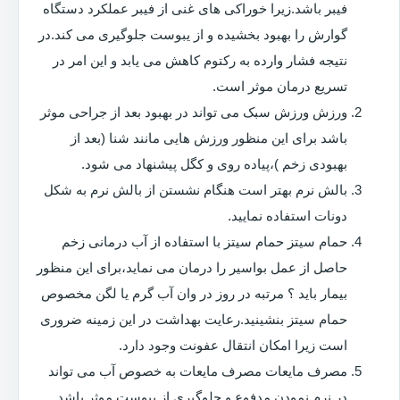
فیبر باشد.زیرا خوراکی های غنی از فیبر عملکرد دستگاه
گوارش را بهبود بخشیده و از یبوست جلوگیری می کند.در
نتیجه فشار وارده به رکتوم کاهش می یابد و این امر در
تسریع درمان موثر است.
ورزش ورزش سبک می تواند در بهبود بعد از جراحی موثر
باشد برای این منظور ورزش هایی مانند شنا (بعد از
بهبودی زخم )،پیاده روی و کگل پیشنهاد می شود.
بالش نرم بهتر است هنگام نشستن از بالش نرم به شکل
دونات استفاده نمایید.
حمام سیتز حمام سیتز با استفاده از آب درمانی زخم
حاصل از عمل بواسیر را درمان می نماید،برای این منظور
بیمار باید ؟ مرتبه در روز در وان آب گرم یا لگن مخصوص
حمام سیتز بنشینید.رعایت بهداشت در این زمینه ضروری
است زیرا امکان انتقال عفونت وجود دارد.
مصرف مایعات مصرف مایعات به خصوص آب می تواند
در نرم نمودن مدفوع و جلوگیری از یبوست موثر باشد.