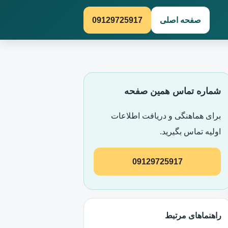
صفحه اصلی
09129725917
شماره تماس همین صفحه
برای هماهنگی و دریافت اطلاعات
اولیه تماس بگیرید.
09129725917
راهنماهای مرتبط