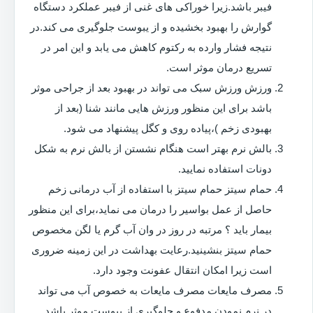
فیبر باشد.زیرا خوراکی های غنی از فیبر عملکرد دستگاه
گوارش را بهبود بخشیده و از یبوست جلوگیری می کند.در
نتیجه فشار وارده به رکتوم کاهش می یابد و این امر در
تسریع درمان موثر است.
ورزش ورزش سبک می تواند در بهبود بعد از جراحی موثر
باشد برای این منظور ورزش هایی مانند شنا (بعد از
بهبودی زخم )،پیاده روی و کگل پیشنهاد می شود.
بالش نرم بهتر است هنگام نشستن از بالش نرم به شکل
دونات استفاده نمایید.
حمام سیتز حمام سیتز با استفاده از آب درمانی زخم
حاصل از عمل بواسیر را درمان می نماید،برای این منظور
بیمار باید ؟ مرتبه در روز در وان آب گرم یا لگن مخصوص
حمام سیتز بنشینید.رعایت بهداشت در این زمینه ضروری
است زیرا امکان انتقال عفونت وجود دارد.
مصرف مایعات مصرف مایعات به خصوص آب می تواند
در نرم نمودن مدفوع و جلوگیری از یبوست موثر باشد.