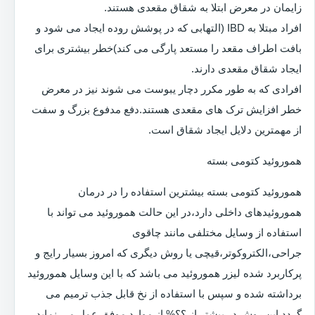
زایمان در معرض ابتلا به شقاق مقعدی هستند.
افراد مبتلا به IBD (التهابی که در پوشش روده ایجاد می شود و
بافت اطراف مقعد را مستعد پارگی می کند)خطر بیشتری برای
ایجاد شقاق مقعدی دارند.
افرادی که به طور مکرر دچار یبوست می شوند نیز در معرض
خطر افزایش ترک های مقعدی هستند.دفع مدفوع بزرگ و سفت
از مهمترین دلایل ایجاد شقاق است.
هموروئید کتومی بسته
هموروئید کتومی بسته بیشترین استفاده را در درمان
هموروئیدهای داخلی دارد،در این حالت هموروئید می تواند با
استفاده از وسایل مختلفی مانند چاقوی
جراحی،الکتروکوتر،قیچی یا روش دیگری که امروز بسیار رایج و
پرکاربرد شده لیزر هموروئید می باشد که با این وسایل هموروئید
برداشته شده و سپس با استفاده از نخ قابل جذب ترمیم می
گردد.این روش در بیشتر از ؟؟% از موارد موفق عمل می نماید.