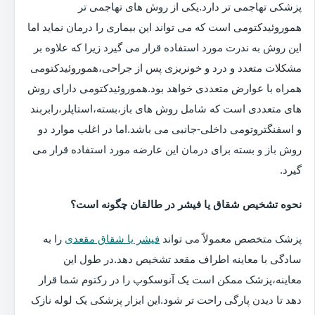
پزشکی تهاجمی تر دارد.یکی از روش های تهاجمی تر
هموروئیدکتومی است که می تواند این بیماری را درمان نماید اما
این روش به ندرت مورد استفاده قرار می گیرد زیرا که علاوه بر
مشکلات متعدد و درد و خونریزی پس از جراحی،هموروئیدکتومی
همراه با عوارض متعددی خواهد بود.هموروئیدکتومی دارای روش
های متعددی است که شامل روش های باز،بسته،استاپلر،رابربند
و اسفنگتروتومی داخلی-جانبی می باشد.اما در اغلب موارد دو
روش باز و بسته برای درمان این عارضه مورد استفاده قرار می
گیرد.
نحوه تشخیص شقاق یا فیشر در طالقان چگونه است؟
پزشک متخصص معمولاً می تواند
فیشر یا شقاق مقعدی
را به
سادگی با معاینه اطراف مقعد تشخیص دهد.در طول این
معاینه،پزشک ممکن است یک آنوسکوپ را در رکتوم شما قرار
دهد تا دیدن پارگی راحت تر شود.این ابزار پزشکی یک لوله نازک