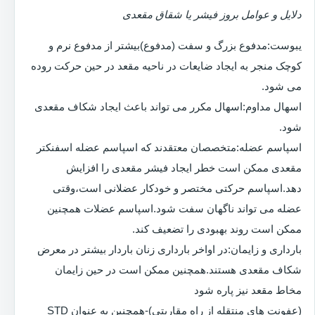
دلایل و عوامل بروز فیشر یا شقاق مقعدی
یبوست:مدفوع بزرگ و سفت (مدفوع)بیشتر از مدفوع نرم و
کوچک منجر به ایجاد ضایعات در ناحیه مقعد در حین حرکت روده
می شود.
اسهال مداوم:اسهال مکرر می تواند باعث ایجاد شکاف مقعدی
شود.
اسپاسم عضله:متخصصان معتقدند که اسپاسم عضله اسفنکتر
مقعدی ممکن است خطر ایجاد فیشر مقعدی را افزایش
دهد.اسپاسم حرکتی مختصر و خودکار عضلانی است،وقتی
عضله می تواند ناگهان سفت شود.اسپاسم عضلات همچنین
ممکن است روند بهبودی را تضعیف کند.
بارداری و زایمان:در اواخر بارداری زنان باردار بیشتر در معرض
شکاف مقعدی هستند.همچنین ممکن است در حین زایمان
مخاط مقعد نیز پاره شود
(عفونت های منتقله از راه مقاربتی)-همچنین به عنوان STD