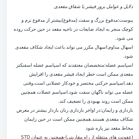
دلایل و عوامل بروز فیشر یا شقاق مقعدی
یبوست:مدفوع بزرگ و سفت (مدفوع)بیشتر از مدفوع نرم و
کوچک منجر به ایجاد ضایعات در ناحیه مقعد در حین حرکت روده
می شود.
اسهال مداوم:اسهال مکرر می تواند باعث ایجاد شکاف مقعدی
شود.
اسپاسم عضله:متخصصان معتقدند که اسپاسم عضله اسفنکتر
مقعدی ممکن است خطر ایجاد فیشر مقعدی را افزایش
دهد.اسپاسم حرکتی مختصر و خودکار عضلانی است،وقتی
عضله می تواند ناگهان سفت شود.اسپاسم عضلات همچنین
ممکن است روند بهبودی را تضعیف کند.
بارداری و زایمان:در اواخر بارداری زنان باردار بیشتر در معرض
شکاف مقعدی هستند.همچنین ممکن است در حین زایمان
مخاط مقعد نیز پاره شود
(عفونت های منتقله از راه مقاربتی)-همچنین به عنوان STD