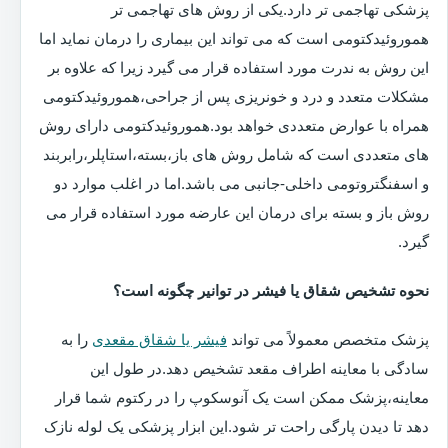
پزشکی تهاجمی تر دارد.یکی از روش های تهاجمی تر
هموروئیدکتومی است که می تواند این بیماری را درمان نماید اما
این روش به ندرت مورد استفاده قرار می گیرد زیرا که علاوه بر
مشکلات متعدد و درد و خونریزی پس از جراحی،هموروئیدکتومی
همراه با عوارض متعددی خواهد بود.هموروئیدکتومی دارای روش
های متعددی است که شامل روش های باز،بسته،استاپلر،رابربند
و اسفنگتروتومی داخلی-جانبی می باشد.اما در اغلب موارد دو
روش باز و بسته برای درمان این عارضه مورد استفاده قرار می
گیرد.
نحوه تشخیص شقاق یا فیشر در توانیر چگونه است؟
پزشک متخصص معمولاً می تواند
فیشر یا شقاق مقعدی
را به
سادگی با معاینه اطراف مقعد تشخیص دهد.در طول این
معاینه،پزشک ممکن است یک آنوسکوپ را در رکتوم شما قرار
دهد تا دیدن پارگی راحت تر شود.این ابزار پزشکی یک لوله نازک