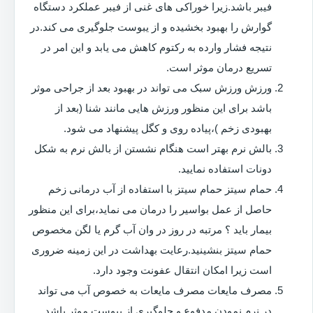
فیبر باشد.زیرا خوراکی های غنی از فیبر عملکرد دستگاه
گوارش را بهبود بخشیده و از یبوست جلوگیری می کند.در
نتیجه فشار وارده به رکتوم کاهش می یابد و این امر در
تسریع درمان موثر است.
ورزش ورزش سبک می تواند در بهبود بعد از جراحی موثر
باشد برای این منظور ورزش هایی مانند شنا (بعد از
بهبودی زخم )،پیاده روی و کگل پیشنهاد می شود.
بالش نرم بهتر است هنگام نشستن از بالش نرم به شکل
دونات استفاده نمایید.
حمام سیتز حمام سیتز با استفاده از آب درمانی زخم
حاصل از عمل بواسیر را درمان می نماید،برای این منظور
بیمار باید ؟ مرتبه در روز در وان آب گرم یا لگن مخصوص
حمام سیتز بنشینید.رعایت بهداشت در این زمینه ضروری
است زیرا امکان انتقال عفونت وجود دارد.
مصرف مایعات مصرف مایعات به خصوص آب می تواند
در نرم نمودن مدفوع و جلوگیری از یبوست موثر باشد.