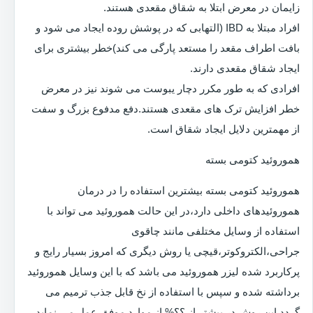
زایمان در معرض ابتلا به شقاق مقعدی هستند.
افراد مبتلا به IBD (التهابی که در پوشش روده ایجاد می شود و
بافت اطراف مقعد را مستعد پارگی می کند)خطر بیشتری برای
ایجاد شقاق مقعدی دارند.
افرادی که به طور مکرر دچار یبوست می شوند نیز در معرض
خطر افزایش ترک های مقعدی هستند.دفع مدفوع بزرگ و سفت
از مهمترین دلایل ایجاد شقاق است.
هموروئید کتومی بسته
هموروئید کتومی بسته بیشترین استفاده را در درمان
هموروئیدهای داخلی دارد،در این حالت هموروئید می تواند با
استفاده از وسایل مختلفی مانند چاقوی
جراحی،الکتروکوتر،قیچی یا روش دیگری که امروز بسیار رایج و
پرکاربرد شده لیزر هموروئید می باشد که با این وسایل هموروئید
برداشته شده و سپس با استفاده از نخ قابل جذب ترمیم می
گردد.این روش در بیشتر از ؟؟% از موارد موفق عمل می نماید.