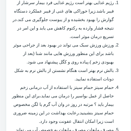
رژیم غذایی بهتر است رژیم غذایی فرد بیمار سرشار از
فیبر باشد.زیرا خوراکی های غنی از فیبر عملکرد دستگاه
گوارش را بهبود بخشیده و از یبوست جلوگیری می کند.در
نتیجه فشار وارده به رکتوم کاهش می یابد و این امر در
تسریع درمان موثر است.
ورزش ورزش سبک می تواند در بهبود بعد از جراحی موثر
باشد برای این منظور ورزش هایی مانند شنا (بعد از
بهبودی زخم )،پیاده روی و کگل پیشنهاد می شود.
بالش نرم بهتر است هنگام نشستن از بالش نرم به شکل
دونات استفاده نمایید.
حمام سیتز حمام سیتز با استفاده از آب درمانی زخم
حاصل از عمل بواسیر را درمان می نماید،برای این منظور
بیمار باید ؟ مرتبه در روز در وان آب گرم یا لگن مخصوص
حمام سیتز بنشینید.رعایت بهداشت در این زمینه ضروری
است زیرا امکان انتقال عفونت وجود دارد.
مصرف مایعات مصرف مایعات به خصوص آب می تواند