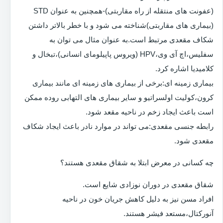
(عفونت های منتقله از راه مقاربتی)-همچنین به عنوان STD
(بیماری های مقاربتی)شناخته می شود و با خطر بالاتر داشتن
شکاف مقعدی مرتبط است.به عنوان مثال می توان به
سفلیس،اچ آی وی،HPV (ویروس پاپیلومای انسانی)،تبخال و
کلامیدیا اشاره کرد.
بیماری زمینه ای:برخی از بیماری های زمینه ای مانند بیماری
کرون،کولیت اولسراتیو و سایر بیماری های التهابی روده ممکن
است باعث ایجاد زخم در ناحیه مقعد شود.
رابطه جنسی مقعدی:می تواند در موارد نادر باعث ایجاد شکاف
مقعدی شود.
چه کسانی در معرض ابتلا به شقاق مقعدی هستند؟
شقاق مقعدی در دوران نوزادی شایع است.
افراد مسن نیز به دلیل کاهش جریان خون در ناحیه
آنورکتال،مستعد فیشر هستند.