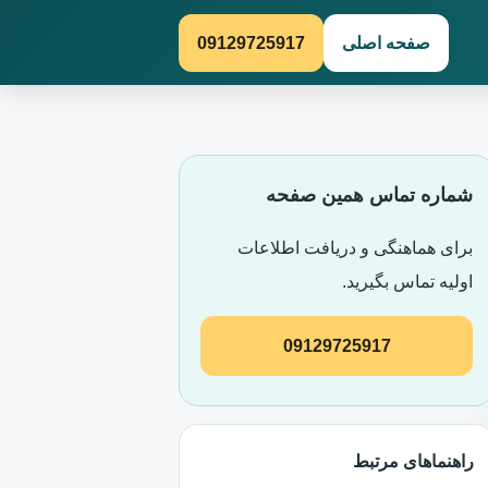
صفحه اصلی
09129725917
شماره تماس همین صفحه
برای هماهنگی و دریافت اطلاعات
اولیه تماس بگیرید.
09129725917
راهنماهای مرتبط