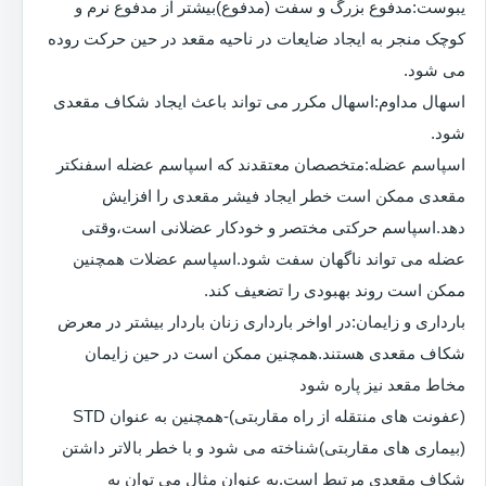
یبوست:مدفوع بزرگ و سفت (مدفوع)بیشتر از مدفوع نرم و
کوچک منجر به ایجاد ضایعات در ناحیه مقعد در حین حرکت روده
می شود.
اسهال مداوم:اسهال مکرر می تواند باعث ایجاد شکاف مقعدی
شود.
اسپاسم عضله:متخصصان معتقدند که اسپاسم عضله اسفنکتر
مقعدی ممکن است خطر ایجاد فیشر مقعدی را افزایش
دهد.اسپاسم حرکتی مختصر و خودکار عضلانی است،وقتی
عضله می تواند ناگهان سفت شود.اسپاسم عضلات همچنین
ممکن است روند بهبودی را تضعیف کند.
بارداری و زایمان:در اواخر بارداری زنان باردار بیشتر در معرض
شکاف مقعدی هستند.همچنین ممکن است در حین زایمان
مخاط مقعد نیز پاره شود
(عفونت های منتقله از راه مقاربتی)-همچنین به عنوان STD
(بیماری های مقاربتی)شناخته می شود و با خطر بالاتر داشتن
شکاف مقعدی مرتبط است.به عنوان مثال می توان به