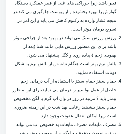
فیبر باشد.زیرا خوراکی های غنی از فیبر عملکرد دستگاه
گوارش را بهبود بخشیده و از یبوست جلوگیری می کند.در
نتیجه فشار وارده به رکتوم کاهش می یابد و این امر در
تسریع درمان موثر است.
ورزش ورزش سبک می تواند در بهبود بعد از جراحی موثر
باشد برای این منظور ورزش هایی مانند شنا (بعد از
بهبودی زخم )،پیاده روی و کگل پیشنهاد می شود.
بالش نرم بهتر است هنگام نشستن از بالش نرم به شکل
دونات استفاده نمایید.
حمام سیتز حمام سیتز با استفاده از آب درمانی زخم
حاصل از عمل بواسیر را درمان می نماید،برای این منظور
بیمار باید ؟ مرتبه در روز در وان آب گرم یا لگن مخصوص
حمام سیتز بنشینید.رعایت بهداشت در این زمینه ضروری
است زیرا امکان انتقال عفونت وجود دارد.
مصرف مایعات مصرف مایعات به خصوص آب می تواند
در نرم نمودن مدفوع و جلوگیری از یبوست موثر باشد.