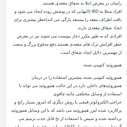
زایمان در معرض ابتلا به شقاق مقعدی هستند.
افراد مبتلا به IBD (التهابی که در پوشش روده ایجاد می شود و
بافت اطراف مقعد را مستعد پارگی می کند)خطر بیشتری برای
ایجاد شقاق مقعدی دارند.
افرادی که به طور مکرر دچار یبوست می شوند نیز در معرض
خطر افزایش ترک های مقعدی هستند.دفع مدفوع بزرگ و سفت
از مهمترین دلایل ایجاد شقاق است.
هموروئید کتومی بسته
هموروئید کتومی بسته بیشترین استفاده را در درمان
هموروئیدهای داخلی دارد،در این حالت هموروئید می تواند با
استفاده از وسایل مختلفی مانند چاقوی
جراحی،الکتروکوتر،قیچی یا روش دیگری که امروز بسیار رایج و
پرکاربرد شده لیزر هموروئید می باشد که با این وسایل هموروئید
برداشته شده و سپس با استفاده از نخ قابل جذب ترمیم می
گردد.این روش در بیشتر از ؟؟% از موارد موفق عمل می نماید.