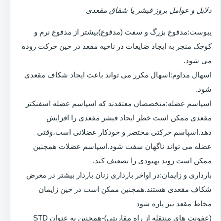
دلایل و عوامل بروز فیشر یا شقاق مقعدی
یبوست:مدفوع بزرگ و سفت (مدفوع)بیشتر از مدفوع نرم و
کوچک منجر به ایجاد ضایعات در ناحیه مقعد در حین حرکت روده
می شود.
اسهال مداوم:اسهال مکرر می تواند باعث ایجاد شکاف مقعدی
شود.
اسپاسم عضله:متخصصان معتقدند که اسپاسم عضله اسفنکتر
مقعدی ممکن است خطر ایجاد فیشر مقعدی را افزایش
دهد.اسپاسم حرکتی مختصر و خودکار عضلانی است،وقتی
عضله می تواند ناگهان سفت شود.اسپاسم عضلات همچنین
ممکن است روند بهبودی را تضعیف کند.
بارداری و زایمان:در اواخر بارداری زنان باردار بیشتر در معرض
شکاف مقعدی هستند.همچنین ممکن است در حین زایمان
مخاط مقعد نیز پاره شود
(عفونت های منتقله از راه مقاربتی)-همچنین به عنوان STD