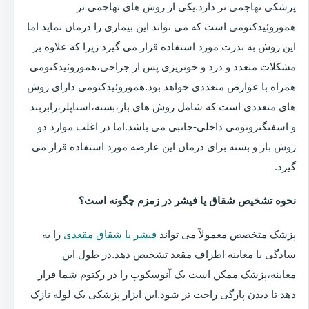
پزشکی تهاجمی تر دارد.یکی از روش های تهاجمی تر
هموروئیدکتومی است که می تواند این بیماری را درمان نماید اما
این روش به ندرت مورد استفاده قرار می گیرد زیرا که علاوه بر
مشکلات متعدد و درد و خونریزی پس از جراحی،هموروئیدکتومی
همراه با عوارض متعددی خواهد بود.هموروئیدکتومی دارای روش
های متعددی است که شامل روش های باز،بسته،استاپلر،رابربند
و اسفنگتروتومی داخلی-جانبی می باشد.اما در اغلب موارد دو
روش باز و بسته برای درمان این عارضه مورد استفاده قرار می
گیرد.
نحوه تشخیص شقاق یا فیشر در زمزم چگونه است؟
پزشک متخصص معمولاً می تواند
فیشر یا شقاق مقعدی
را به
سادگی با معاینه اطراف مقعد تشخیص دهد.در طول این
معاینه،پزشک ممکن است یک آنوسکوپ را در رکتوم شما قرار
دهد تا دیدن پارگی راحت تر شود.این ابزار پزشکی یک لوله نازک