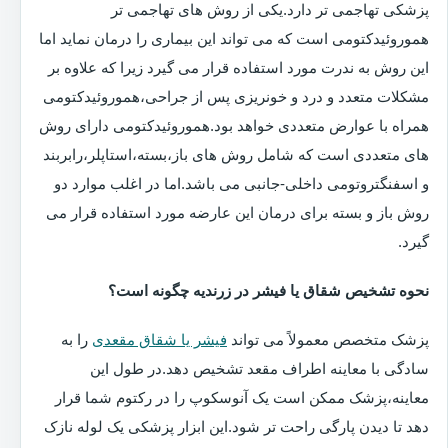
پزشکی تهاجمی تر دارد.یکی از روش های تهاجمی تر
هموروئیدکتومی است که می تواند این بیماری را درمان نماید اما
این روش به ندرت مورد استفاده قرار می گیرد زیرا که علاوه بر
مشکلات متعدد و درد و خونریزی پس از جراحی،هموروئیدکتومی
همراه با عوارض متعددی خواهد بود.هموروئیدکتومی دارای روش
های متعددی است که شامل روش های باز،بسته،استاپلر،رابربند
و اسفنگتروتومی داخلی-جانبی می باشد.اما در اغلب موارد دو
روش باز و بسته برای درمان این عارضه مورد استفاده قرار می
گیرد.
نحوه تشخیص شقاق یا فیشر در زرندیه چگونه است؟
پزشک متخصص معمولاً می تواند
فیشر یا شقاق مقعدی
را به
سادگی با معاینه اطراف مقعد تشخیص دهد.در طول این
معاینه،پزشک ممکن است یک آنوسکوپ را در رکتوم شما قرار
دهد تا دیدن پارگی راحت تر شود.این ابزار پزشکی یک لوله نازک