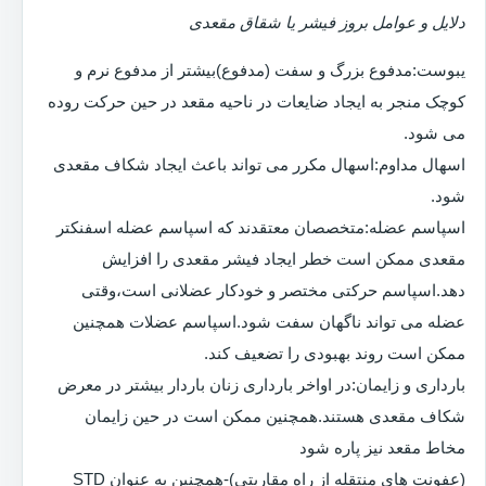
دلایل و عوامل بروز فیشر یا شقاق مقعدی
یبوست:مدفوع بزرگ و سفت (مدفوع)بیشتر از مدفوع نرم و
کوچک منجر به ایجاد ضایعات در ناحیه مقعد در حین حرکت روده
می شود.
اسهال مداوم:اسهال مکرر می تواند باعث ایجاد شکاف مقعدی
شود.
اسپاسم عضله:متخصصان معتقدند که اسپاسم عضله اسفنکتر
مقعدی ممکن است خطر ایجاد فیشر مقعدی را افزایش
دهد.اسپاسم حرکتی مختصر و خودکار عضلانی است،وقتی
عضله می تواند ناگهان سفت شود.اسپاسم عضلات همچنین
ممکن است روند بهبودی را تضعیف کند.
بارداری و زایمان:در اواخر بارداری زنان باردار بیشتر در معرض
شکاف مقعدی هستند.همچنین ممکن است در حین زایمان
مخاط مقعد نیز پاره شود
(عفونت های منتقله از راه مقاربتی)-همچنین به عنوان STD