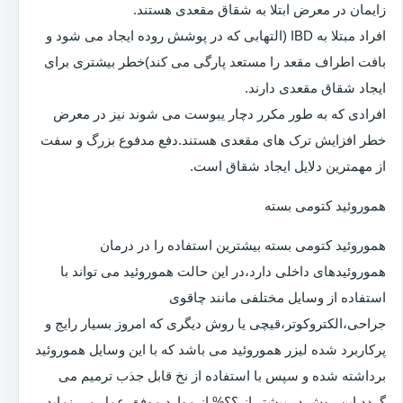
زایمان در معرض ابتلا به شقاق مقعدی هستند.
افراد مبتلا به IBD (التهابی که در پوشش روده ایجاد می شود و
بافت اطراف مقعد را مستعد پارگی می کند)خطر بیشتری برای
ایجاد شقاق مقعدی دارند.
افرادی که به طور مکرر دچار یبوست می شوند نیز در معرض
خطر افزایش ترک های مقعدی هستند.دفع مدفوع بزرگ و سفت
از مهمترین دلایل ایجاد شقاق است.
هموروئید کتومی بسته
هموروئید کتومی بسته بیشترین استفاده را در درمان
هموروئیدهای داخلی دارد،در این حالت هموروئید می تواند با
استفاده از وسایل مختلفی مانند چاقوی
جراحی،الکتروکوتر،قیچی یا روش دیگری که امروز بسیار رایج و
پرکاربرد شده لیزر هموروئید می باشد که با این وسایل هموروئید
برداشته شده و سپس با استفاده از نخ قابل جذب ترمیم می
گردد.این روش در بیشتر از ؟؟% از موارد موفق عمل می نماید.