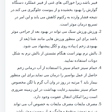
فیبر باشد.زیرا خوراکی های غنی از فیبر عملکرد دستگاه
گوارش را بهبود بخشیده و از یبوست جلوگیری می کند.در
نتیجه فشار وارده به رکتوم کاهش می یابد و این امر در
تسریع درمان موثر است.
ورزش ورزش سبک می تواند در بهبود بعد از جراحی موثر
باشد برای این منظور ورزش هایی مانند شنا (بعد از
بهبودی زخم )،پیاده روی و کگل پیشنهاد می شود.
بالش نرم بهتر است هنگام نشستن از بالش نرم به شکل
دونات استفاده نمایید.
حمام سیتز حمام سیتز با استفاده از آب درمانی زخم
حاصل از عمل بواسیر را درمان می نماید،برای این منظور
بیمار باید ؟ مرتبه در روز در وان آب گرم یا لگن مخصوص
حمام سیتز بنشینید.رعایت بهداشت در این زمینه ضروری
است زیرا امکان انتقال عفونت وجود دارد.
مصرف مایعات مصرف مایعات به خصوص آب می تواند
در نرم نمودن مدفوع و جلوگیری از یبوست موثر باشد.