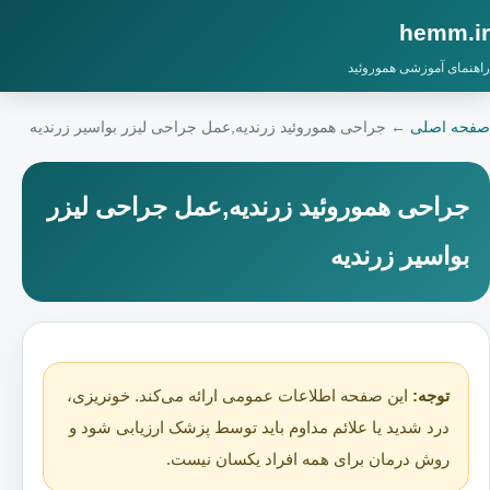
hemm.ir
راهنمای آموزشی هموروئید
صفحه اصلی
←
جراحی هموروئید زرندیه,عمل جراحی لیزر بواسیر زرندیه
جراحی هموروئید زرندیه,عمل جراحی لیزر
بواسیر زرندیه
توجه:
این صفحه اطلاعات عمومی ارائه می‌کند. خونریزی،
درد شدید یا علائم مداوم باید توسط پزشک ارزیابی شود و
روش درمان برای همه افراد یکسان نیست.