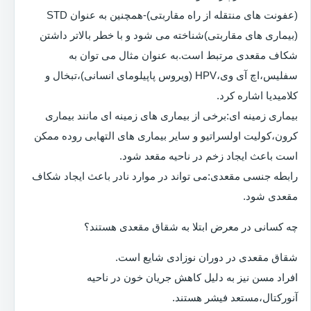
(عفونت های منتقله از راه مقاربتی)-همچنین به عنوان STD
(بیماری های مقاربتی)شناخته می شود و با خطر بالاتر داشتن
شکاف مقعدی مرتبط است.به عنوان مثال می توان به
سفلیس،اچ آی وی،HPV (ویروس پاپیلومای انسانی)،تبخال و
کلامیدیا اشاره کرد.
بیماری زمینه ای:برخی از بیماری های زمینه ای مانند بیماری
کرون،کولیت اولسراتیو و سایر بیماری های التهابی روده ممکن
است باعث ایجاد زخم در ناحیه مقعد شود.
رابطه جنسی مقعدی:می تواند در موارد نادر باعث ایجاد شکاف
مقعدی شود.
چه کسانی در معرض ابتلا به شقاق مقعدی هستند؟
شقاق مقعدی در دوران نوزادی شایع است.
افراد مسن نیز به دلیل کاهش جریان خون در ناحیه
آنورکتال،مستعد فیشر هستند.