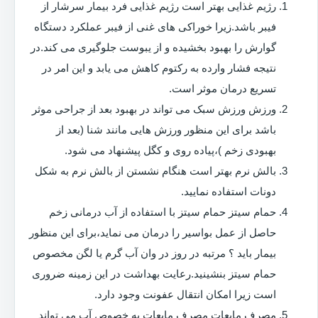
رژیم غذایی بهتر است رژیم غذایی فرد بیمار سرشار از
فیبر باشد.زیرا خوراکی های غنی از فیبر عملکرد دستگاه
گوارش را بهبود بخشیده و از یبوست جلوگیری می کند.در
نتیجه فشار وارده به رکتوم کاهش می یابد و این امر در
تسریع درمان موثر است.
ورزش ورزش سبک می تواند در بهبود بعد از جراحی موثر
باشد برای این منظور ورزش هایی مانند شنا (بعد از
بهبودی زخم )،پیاده روی و کگل پیشنهاد می شود.
بالش نرم بهتر است هنگام نشستن از بالش نرم به شکل
دونات استفاده نمایید.
حمام سیتز حمام سیتز با استفاده از آب درمانی زخم
حاصل از عمل بواسیر را درمان می نماید،برای این منظور
بیمار باید ؟ مرتبه در روز در وان آب گرم یا لگن مخصوص
حمام سیتز بنشینید.رعایت بهداشت در این زمینه ضروری
است زیرا امکان انتقال عفونت وجود دارد.
مصرف مایعات مصرف مایعات به خصوص آب می تواند